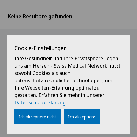
Ärzteteam Seewadel
Keine Resultate gefunden
Westschweiz
Logistik
Ärztezentrum Oerlikon
Tessin
Medizin
Ärztezentrum Siloah Liebefeld
Cookie-Einstellungen
Deutschschweiz
Patientenservice
@Immer das Neueste erfahren
Ärztezentrum Siloah Murten
Ihre Gesundheit und Ihre Privatsphäre liegen
uns am Herzen - Swiss Medical Network nutzt
Verwaltung
sowohl Cookies als auch
Ärztezentrum Solothurn
datenschutzfreundliche Technologien, um
Praktikanten & Lernende
Ihre Webseiten-Erfahrung optimal zu
Centre Médico-Chirurgical des Eaux-Vives
gestalten. Erfahren Sie mehr in unserer
Datenschutzerklärung
.
Centro Medico Blenio
Links
Ich akzeptiere nicht
Ich akzeptiere
Clinica Ars Medica
Kontakt