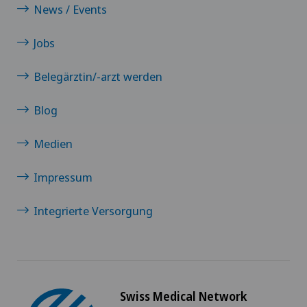
Clinica Sant Anna
News / Events
Jobs
Clinique de Genolier
Belegärztin/-arzt werden
Clinique de Montchoisi
Blog
Clinique de Valère
Medien
Clinique Générale-Beaulieu
Impressum
Clinique Générale Ste-Anne
Integrierte Versorgung
Clinique Montbrillant
Clinique Valmont
Swiss Medical Network
Genolier Innovation Hub SA