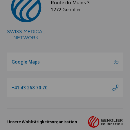
Route du Muids 3
1272 Genolier
Genolier Management + Services
Genolier Patient Services
Hôpital de la Providence
Ladies Permanence Stadelhofen
Google Maps
Medicentre Tavannes
+41 43 268 70 70
Medizinisches Zentrum Biel (MZB)
Physiotherapie Solothurn AG
Unsere Wohltätigkeitsorganisation
Privatklinik Belair