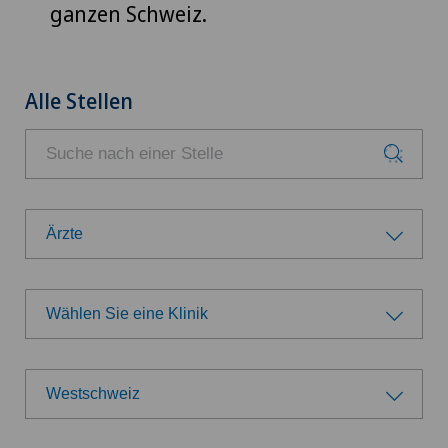
ganzen Schweiz.
Alle Stellen
Ärzte
Berufsgruppe
Wählen Sie eine Klinik
Ärzte
Wählen Sie eine Klinik
Belegärzte
Westschweiz
Swiss Medical Network
Region wählen
Direktion