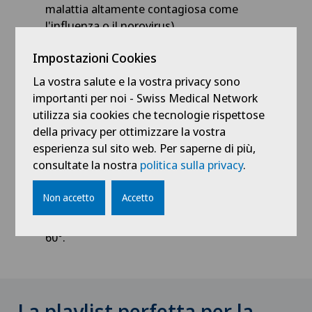
malattia altamente contagiosa come
l'influenza o il norovirus).
Impostazioni Cookies
Altri consigli per l'igiene delle mani
La vostra salute e la vostra privacy sono
importanti per noi - Swiss Medical Network
Prendetevi
cura della vostra pelle
perché, se
utilizza sia cookies che tecnologie rispettose
irritata o danneggiata, può diventare un
della privacy per ottimizzare la vostra
terreno fertile per i microbi.
esperienza sul sito web. Per saperne di più,
Tagliate le
unghie
corte e spazzolatele
consultate la nostra
politica sulla privacy
.
regolarmente per evitare che lo sporco si
accumuli sotto di esse.
Non accetto
Accetto
Cambiate gli
asciugamani
dopo 1-3 giorni, a
seconda dell'uso e della sporcizia, e lavateli a
60°.
La playlist perfetta per la