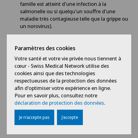
famille est atteint d'une infection à la
salmonelle ou si quelqu'un souffre d'une
maladie très contagieuse telle que la grippe ou
un norovirus).
Autres conseils pour l'hygiène des mains
Paramètres des cookies
Votre santé et votre vie privée nous tiennent à
Prenez soin de votre peau
, car lorsqu'elle est
cœur - Swiss Medical Network utilise des
irritée ou abîmée, elle peut devenir un terrain
cookies ainsi que des technologies
propice à la prolifération des microbes.
respectueuses de la protection des données
Coupez vos
ongles
courts et brossez-les
afin d'optimiser votre expérience en ligne.
régulièrement pour éviter que la saleté ne
Pour en savoir plus, consultez notre
s'accumule en dessous.
déclaration de protection des données
.
Changez vos
serviettes au
bout de 1 à 3 jours,
en fonction de l'utilisation et de la saleté, et
Je n'accepte pas
J'accepte
lavez-les à 60°.