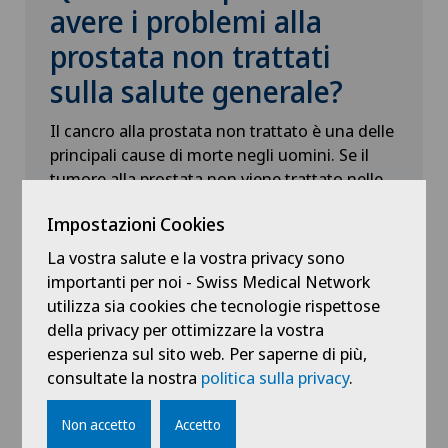
avere i problemi alla
prostata non trattati
sulla salute generale?
Il cancro alla prostata non trattato è una delle
principali cause di morte negli uomini. Se il
tumore alla prostata non viene trattato nelle
sue fasi iniziali, può metastatizzare in tutto il
Impostazioni Cookies
corpo, rendendo quasi impossibile una terapia
curativa. Quando il tumore si è diffuso,
La vostra salute e la vostra privacy sono
spesso sono necessarie terapie sistemiche
importanti per noi - Swiss Medical Network
come la chemioterapia o la terapia ormonale
utilizza sia cookies che tecnologie rispettose
per rallentare la crescita del tumore. La
della privacy per ottimizzare la vostra
diagnosi e il trattamento precoci sono
esperienza sul sito web. Per saperne di più,
fondamentali per garantire le migliori
consultate la nostra
politica sulla privacy
.
possibilità di guarigione.
Non accetto
Accetto