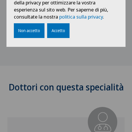
SSCPRE (Société Suisse de Chirurgie
della privacy per ottimizzare la vostra
Plastique Reconstructive et Esthétique)
esperienza sul sito web. Per saperne di più,
consultate la nostra
politica sulla privacy
.
Ancien Membre du Conseil d’administration
des Hôpitaux Universitaires de Genève (2014
Non accetto
Accetto
à 2018)
Dottori con questa specialità