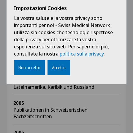
Expertin für die Schweizerische Facharzt
Impostazioni Cookies
Prüfung in Gynäkologie & Geburtshilfe
La vostra salute e la vostra privacy sono
2009 - 2008
importanti per noi - Swiss Medical Network
Mitglied der Qualität Sicherung Kommission
utilizza sia cookies che tecnologie rispettose
der Schweizerischen Gesellschaft für
della privacy per ottimizzare la vostra
Gynäkologie & Geburtshilfe
esperienza sul sito web. Per saperne di più,
consultate la nostra
politica sulla privacy
.
1985 - 2007
Regelmässige Vorlesungen über Gynäkologie
Non accetto
Accetto
und Menopause für Ärztefortbildungen und
auf medizinischen Kongressen in den USA,
Lateinamerika, Karibik und Russland
2005
Publikationen in Schweizerischen
Fachzeitschriften
2005