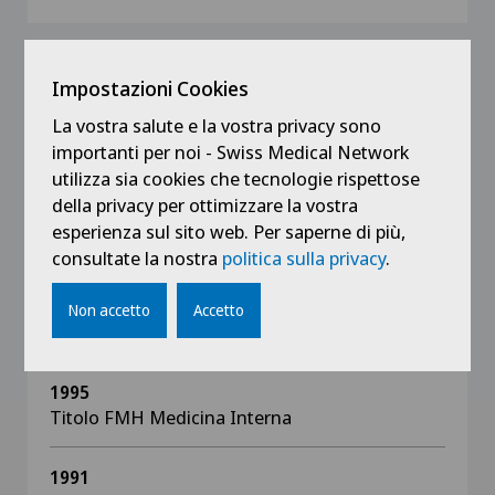
Impostazioni Cookies
Formazione
La vostra salute e la vostra privacy sono
Da oltre 15 anni partecipo a studi Clinici
importanti per noi - Swiss Medical Network
internazionali, sia da quando ero Capoclinica
utilizza sia cookies che tecnologie rispettose
alla Clinica Universitaria di Medicina a Berna
della privacy per ottimizzare la vostra
che da quando esercito presso lo studio
esperienza sul sito web. Per saperne di più,
Oncologia Varini Calderoni Christinat (2002)
consultate la nostra
politica sulla privacy
.
1998
Non accetto
Accetto
Titotolo FMH Oncologia/Ematologia
1995
Titolo FMH Medicina Interna
1991