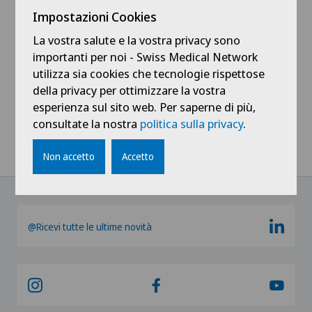
Vedi profilo
Impostazioni Cookies
La vostra salute e la vostra privacy sono
importanti per noi - Swiss Medical Network
utilizza sia cookies che tecnologie rispettose
della privacy per ottimizzare la vostra
Mostra tutto
esperienza sul sito web. Per saperne di più,
consultate la nostra
politica sulla privacy
.
Non accetto
Accetto
@Ricevi tutte le ultime novità