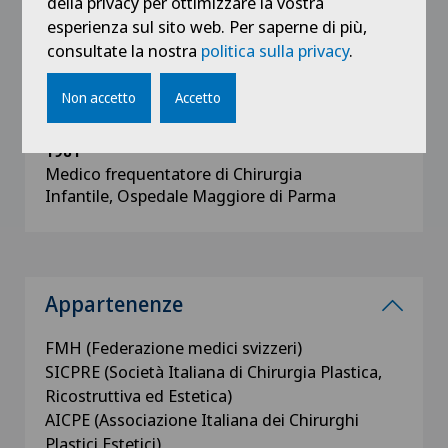
della privacy per ottimizzare la vostra
esperienza sul sito web. Per saperne di più,
1982 - 1984
consultate la nostra
politica sulla privacy
.
Medico frequentatore di ruolo di Chirurgia
Plastica e Centro Grandi Ustionati, Ospedale
Maggiore di Parma
Non accetto
Accetto
1981
Medico frequentatore di Chirurgia
Infantile, Ospedale Maggiore di Parma
Appartenenze
FMH (Federazione medici svizzeri)
SICPRE (Società Italiana di Chirurgia Plastica,
Ricostruttiva ed Estetica)
AICPE (Associazione Italiana dei Chirurghi
Plastici Estetici)