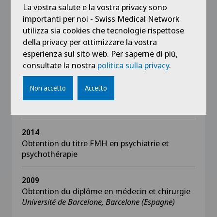
La vostra salute e la vostra privacy sono
Université de Neuchâtel, Neuchâtel
importanti per noi - Swiss Medical Network
utilizza sia cookies che tecnologie rispettose
2017
della privacy per ottimizzare la vostra
CAS en économie et politique de santé
esperienza sul sito web. Per saperne di più,
Université de Lausanne, Lausanne
consultate la nostra
politica sulla privacy
.
2016
Non accetto
Accetto
CAS en management de la santé
Université de Lausanne, Lausanne
2014
Obtention du titre FMH en psychiatrie et
psychothérapie
2009
Obtention du diplôme en médecin et chirurgie
Université de Barcelone, Barcelone (Espagne)