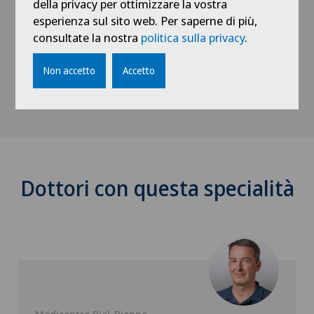
Dissertation
della privacy per ottimizzare la vostra
esperienza sul sito web. Per saperne di più,
consultate la nostra
politica sulla privacy
.
1998 - 2004
Medizinstudium Universität Bern
Non accetto
Accetto
Dottori con questa specialità