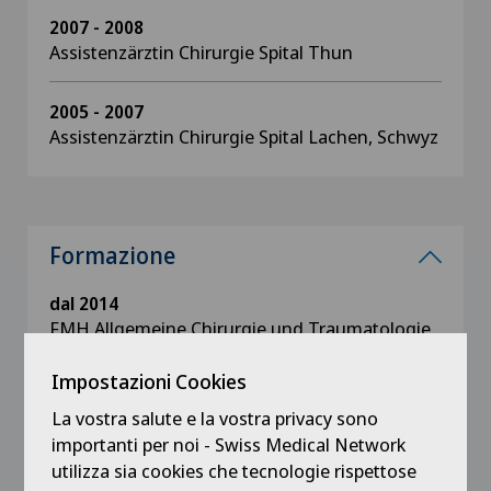
2007 - 2008
Assistenzärztin Chirurgie Spital Thun
2005 - 2007
Assistenzärztin Chirurgie Spital Lachen, Schwyz
Formazione
dal 2014
FMH Allgemeine Chirurgie und Traumatologie
Impostazioni Cookies
dal 2006
Basisexamen Chirurgie
La vostra salute e la vostra privacy sono
importanti per noi - Swiss Medical Network
utilizza sia cookies che tecnologie rispettose
dal 2002