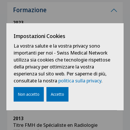
Formazione
2023
EDiPNR (European Diploma in Pediatric
Radiology)
Impostazioni Cookies
La vostra salute e la vostra privacy sono
2021
importanti per noi - Swiss Medical Network
EDiNR (European Diploma in Neuroradiology)
utilizza sia cookies che tecnologie rispettose
della privacy per ottimizzare la vostra
esperienza sul sito web. Per saperne di più,
2019
Titre FMH de Spécialiste Neuroradiologie
consultate la nostra
politica sulla privacy
.
Non accetto
Accetto
2016
Titre FMH de Spécialiste en Radiopédiatrie
2013
Titre FMH de Spécialiste en Radiologie