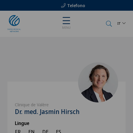
Telefono
IT
MENU
Clinique de Valère
Dr. med. Jasmin Hirsch
Lingue
FR
EN
DE
ES