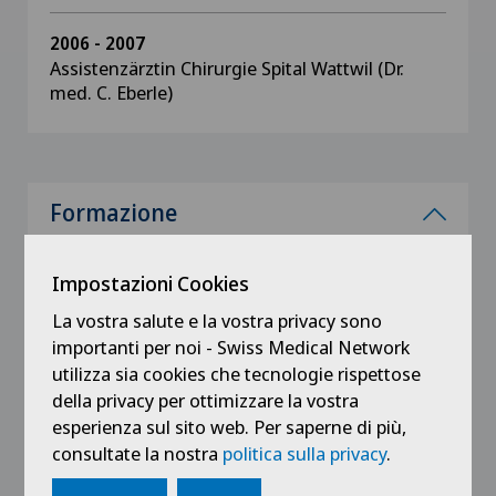
2006 - 2007
Assistenzärztin Chirurgie Spital Wattwil (Dr.
med. C. Eberle)
Formazione
2017
Impostazioni Cookies
FMH orthopädische Chirurgie und
Traumatologie des Bewegungsapparates
La vostra salute e la vostra privacy sono
importanti per noi - Swiss Medical Network
2005
utilizza sia cookies che tecnologie rispettose
Dissertation: „Ausbruch von Enterobacter
della privacy per ottimizzare la vostra
cloacae auf der Frühgeborenen
esperienza sul sito web. Per saperne di più,
Intensivpflegestation in der
consultate la nostra
politica sulla privacy
.
Universitätsklinik Heidelberg im Jahr 2000“