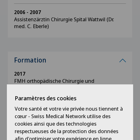
2006 - 2007
Assistenzärztin Chirurgie Spital Wattwil (Dr.
med. C. Eberle)
Formation
2017
FMH orthopädische Chirurgie und
Traumatologie des Bewegungsapparates
Paramètres des cookies
2005
Votre santé et votre vie privée nous tiennent à
Dissertation: „Ausbruch von Enterobacter
cœur - Swiss Medical Network utilise des
cloacae auf der Frühgeborenen
cookies ainsi que des technologies
Intensivpflegestation in der
respectueuses de la protection des données
Universitätsklinik Heidelberg im Jahr 2000“
afin d'optimiser votre expérience en ligne.