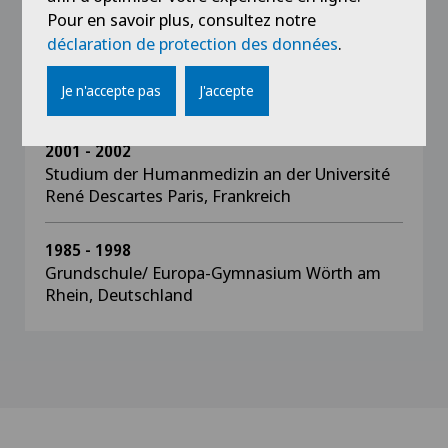
Pour en savoir plus, consultez notre
1998 - 2005
déclaration de protection des données
.
Studium der Humanmedizin an der Karl -
Ruprechts - Universität Heidelberg,
Je n'accepte pas
J'accepte
Deutschland
2001 - 2002
Studium der Humanmedizin an der Université
René Descartes Paris, Frankreich
1985 - 1998
Grundschule/ Europa-Gymnasium Wörth am
Rhein, Deutschland