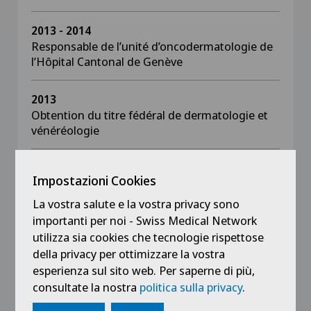
2013 - 2014
Responsable de l’unité d’oncodermatologie de
l’Hôpital Cantonal de Genève
2013
Obtention du titre fédéral de dermatologie et
vénéréologie
2013
Impostazioni Cookies
Réussite à l’examen FMH de dermatologie et
vénéréologie à Berne
La vostra salute e la vostra privacy sono
importanti per noi - Swiss Medical Network
2011 - 2013
utilizza sia cookies che tecnologie rispettose
Cheffe de clinique au service de dermatologie
della privacy per ottimizzare la vostra
de l’Hôpital Cantonal de Genève, Unité
esperienza sul sito web. Per saperne di più,
d’oncodermatologie
consultate la nostra
politica sulla privacy
.