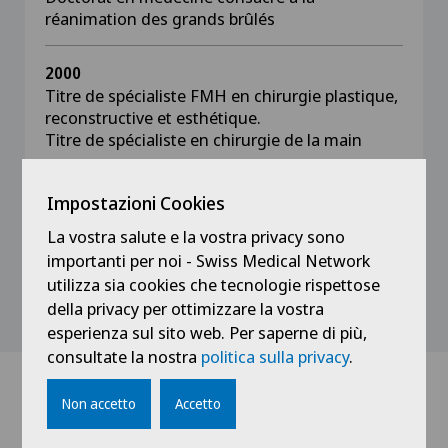
réanimation des grands brûlés
2000
Titre de spécialiste FMH en chirurgie plastique,
reconstructive et esthétique.
Titre de spécialiste en chirurgie de la main
1987
Impostazioni Cookies
Diplôme fédéral de médecine, Université de
La vostra salute e la vostra privacy sono
Lausanne, Suisse
importanti per noi - Swiss Medical Network
utilizza sia cookies che tecnologie rispettose
della privacy per ottimizzare la vostra
esperienza sul sito web. Per saperne di più,
consultate la nostra
politica sulla privacy
.
Non accetto
Accetto
Dottori con questa specialità