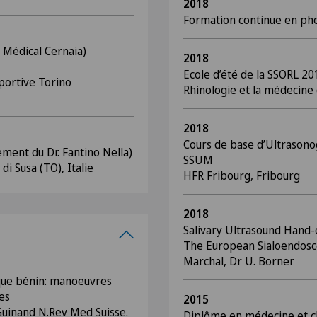
2018
Formation continue en phoni
 Médical Cernaia)
2018
Ecole d’été de la SSORL 20
portive Torino
Rhinologie et la médecine
2018
Cours de base d’Ultrasonog
ment du Dr. Fantino Nella)
SSUM
i Susa (TO), Italie
HFR Fribourg, Fribourg
2018
Salivary Ultrasound Hand-
The European Sialoendosco
Marchal, Dr U. Borner
ique bénin: manoeuvres
es
2015
 Guinand N.Rev Med Suisse.
Diplôme en médecine et c