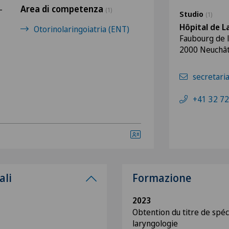
Area di competenza
-
(1)
Studio
(1)
Hôpital de L
Otorinolaringoiatria (ENT)
Faubourg de l
2000 Neuchât
secretari
+41 32 72
ali
Formazione
2023
Obtention du titre de spé
laryngologie