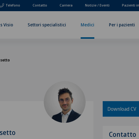
Telefono
Contatto
Carriera
Notizie / Eventi
Pazienti i
s Visio
Settori specialistici
Medici
Per i pazienti
ssetto
Download CV
setto
Contatto