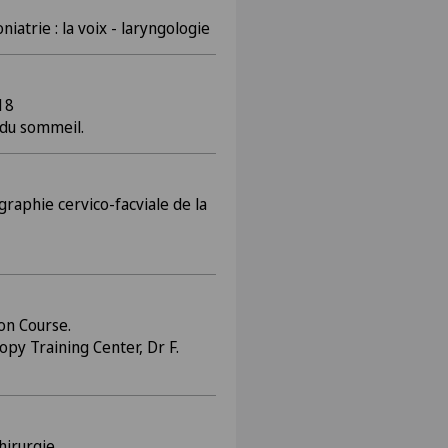
atrie : la voix - laryngologie
18
 du sommeil.
raphie cervico-facviale de la
on Course.
py Training Center, Dr F.
hirurgie