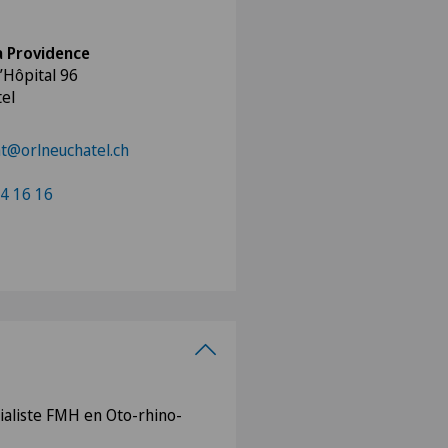
a Providence
’Hôpital 96
el
at@orlneuchatel.ch
4 16 16
cialiste FMH en Oto-rhino-