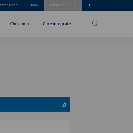
nternazionali
Blog
Per i medici
IT
Chi siamo
Cure integrate