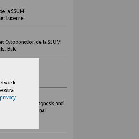
 de la SSUM
ne, Lucerne
et Cytoponction de la SSUM
le, Bâle
19
ique
 Network
 vostra
 privacy
.
al Masterclass. Diagnosis and
entral and functional
unich, Munich