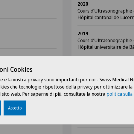
2020
e
Cours d’Ultrasonographie
Hôpital cantonal de Lucer
2019
e
Cours d’Ultrasonographie 
Hôpital universitaire de Bâ
2019
ent médico-social Piccola
oni Cookies
Ecole d’été de la SSORL 20
Phoniatrie et ORL pédiatr
te e la vostra privacy sono importanti per noi - Swiss Medical
de famille (remplacement
ookies che tecnologie rispettose della privacy per ottimizzare la
zo Medica
2019
 sito web. Per saperne di più, consultate la nostra
politica sulla
DizzyNet Fifth Internation
treatment of peripheral, c
Accetto
vestibular disorder
de famille (remplacement
Hôpital universitaire de M