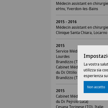
Médecin assistant en chirurgi
eHnv, Yverdon-les-Bains
2015 - 2016
Médecin assistant en chirurgi
Clinique Santa Chiara, Locarno
2015
Service Médical à l’établissem
Impostazi
Lourdes
Brandizzo (TO), Italie
La vostra salu
Cabinet Médical de Médecine 
utilizza sia c
du Dr. Ottilio Ellena) Brandiz
esperienza sul
Brandizzo (TO), Italie
Non accetto
2015
Cabinet Médical de Médecine 
du Dr. Pejrolo Luca)
Cesana Torinese (TO), Italie