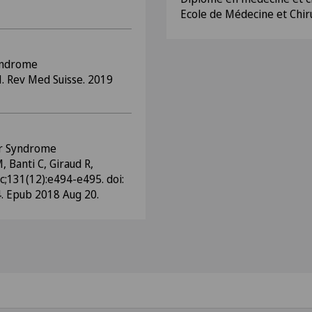
Ecole de Médecine et Chiru
yndrome
N. Rev Med Suisse. 2019
er Syndrome
, Banti C, Giraud R,
;131(12):e494-e495. doi:
. Epub 2018 Aug 20.