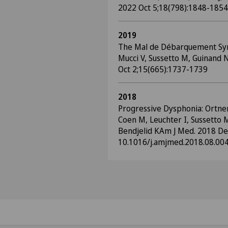
2022 Oct 5;18(798):1848-1854
2019
The Mal de Débarquement S
Mucci V, Sussetto M, Guinand 
Oct 2;15(665):1737-1739
2018
Progressive Dysphonia: Ortn
Coen M, Leuchter I, Sussetto M
Bendjelid KAm J Med. 2018 Dec
10.1016/j.amjmed.2018.08.004