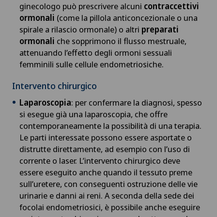
Emorroidi
ginecologo può prescrivere alcuni
contraccettivi
ormonali
(come la pillola anticoncezionale o una
Endocrinologia
spirale a rilascio ormonale) o altri
preparati
ormonali
che sopprimono il flusso mestruale,
attenuando l’effetto degli ormoni sessuali
Endometriosi
femminili sulle cellule endometriosiche.
Ernia - Ernia inguinale
Intervento chirurgico
Laparoscopia
: per confermare la diagnosi, spesso
Ernia del disco cervicale – ernia discale cervicale
si esegue già una laparoscopia, che offre
contemporaneamente la possibilità di una terapia.
Ernia del disco lombare
Le parti interessate possono essere asportate o
distrutte direttamente, ad esempio con l’uso di
Ernia del disco toracica
corrente o laser. L’intervento chirurgico deve
essere eseguito anche quando il tessuto preme
sull’uretere, con conseguenti ostruzione delle vie
Ernia disco
urinarie e danni ai reni. A seconda della sede dei
focolai endometriosici, è possibile anche eseguire
Farmacia clinica