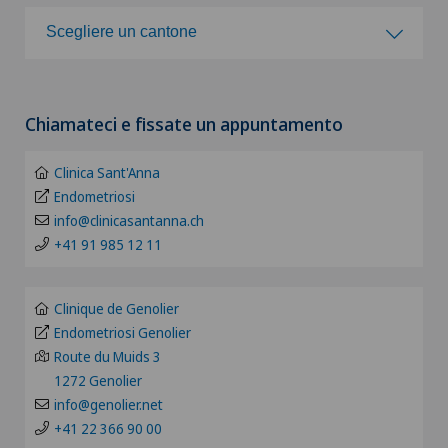
Scegli un ospedale
Scegliere un cantone
Agopuntura
Clinica Ars Medica
Scegliere un cantone
Allergologia e immunologia
Chiamateci e fissate un appuntamento
Clinica Sant'Anna
ZH
Alluce valgo
Clinica Sant'Anna
Pazienti internazionali
BE
Endometriosi
Alter G
info@clinicasantanna.ch
+41 91 985 12 11
FR
Alterazioni del corpo vitreo
GE
Clinique de Genolier
Andatura di Lyra
Endometriosi Genolier
TI
Route du Muids 3
Andrologia
1272 Genolier
info@genolier.net
GR
+41 22 366 90 00
Anestesiologia