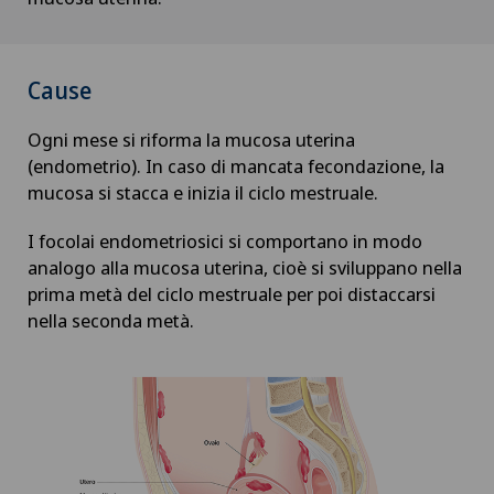
Chirurgia della colonna vertebrale
Cause
Chirurgia della mano
Ogni mese si riforma la mucosa uterina
(endometrio). In caso di mancata fecondazione, la
Chirurgia della retina
mucosa si stacca e inizia il ciclo mestruale.
Chirurgia della spalla
I focolai endometriosici si comportano in modo
analogo alla mucosa uterina, cioè si sviluppano nella
Chirurgia della tiroide (chirurgia endocrina)
prima metà del ciclo mestruale per poi distaccarsi
nella seconda metà.
Chirurgia dello stomaco
Chirurgia dell’anca
Chirurgia dell’intestino crasso