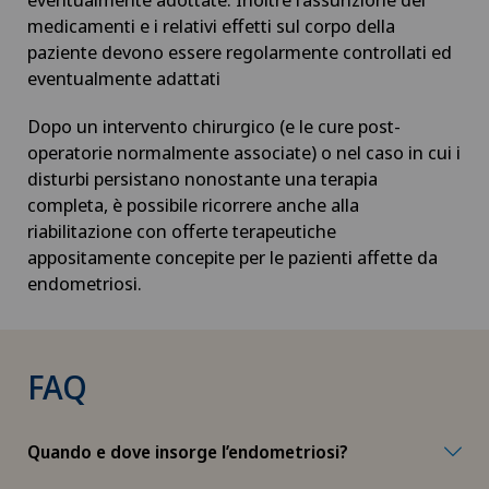
Infiammazione della tiroide – Hashimoto
medicamenti e i relativi effetti sul corpo della
paziente devono essere regolarmente controllati ed
Infiammazioni degli occhi
eventualmente adattati
Dopo un intervento chirurgico (e le cure post-
Instabilità della spalla
operatorie normalmente associate) o nel caso in cui i
disturbi persistano nonostante una terapia
Interventi vascolari e terapie endovascolari
completa, è possibile ricorrere anche alla
riabilitazione con offerte terapeutiche
Ipermetropia (iperopia)
appositamente concepite per le pazienti affette da
endometriosi.
Ipertiroidismo
Ipnosi ericksoniana
FAQ
Ipometropia (miopia)
Quando e dove insorge l’endometriosi?
Ipotiroidismo