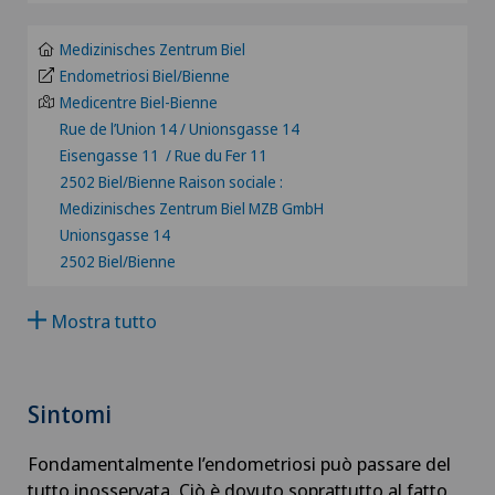
VS
Angiologia
Medizinisches Zentrum Biel
JU
Endometriosi Biel/Bienne
Artroscopia del ginocchio
Medicentre Biel-Bienne
Rue de l’Union 14 / Unionsgasse 14
VD
Eisengasse 11 / Rue du Fer 11
Artroscopia della spalla
2502 Biel/Bienne Raison sociale :
NE
Medizinisches Zentrum Biel MZB GmbH
Artrosi del ginocchio
Unionsgasse 14
2502 Biel/Bienne
Artrosi dell'articolazione della spalla
Mostra tutto
Artrosi della caviglia
Artrosi dell’anca
Sintomi
Aumento di volume della tiroide – Struma
Fondamentalmente l’endometriosi può passare del
tutto inosservata. Ciò è dovuto soprattutto al fatto