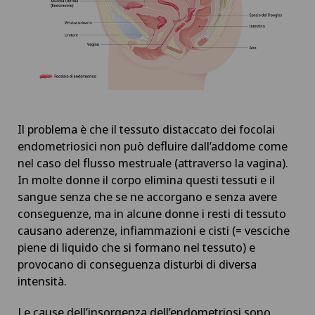
Chirurgia dell’intestino tenue
Chirurgia epatica
Chirurgia generale
Il problema è che il tessuto distaccato dei focolai
Chirurgia maxillo-facciale
endometriosici non può defluire dall’addome come
nel caso del flusso mestruale (attraverso la vagina).
Chirurgia mini-invasiva
In molte donne il corpo elimina questi tessuti e il
sangue senza che se ne accorgano e senza avere
Chirurgia oculistica
conseguenze, ma in alcune donne i resti di tessuto
causano aderenze, infiammazioni e cisti (= vesciche
piene di liquido che si formano nel tessuto) e
Chirurgia oncologica
provocano di conseguenza disturbi di diversa
intensità.
Chirurgia ortopedica
Le cause dell’insorgenza dell’endometriosi sono