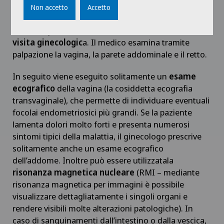
ginecologo. La prima fase consiste nell’
anamnesi
,
Non accetto
Accetto
ossia la storia clinica della paziente. Dopo avere
Coloproctologia
raccolto queste informazioni, viene effettuata la
visita ginecologic
a. Il medico esamina tramite
Condizionamento fisico
palpazione la vagina, la parete addominale e il retto.
In seguito viene eseguito solitamente un
esame
Conflitto femoro-acetabolare
ecografico
della vagina (la cosiddetta ecografia
transvaginale), che permette di individuare eventuali
Consulenza nutrizionale
focolai endometriosici più grandi. Se la paziente
lamenta dolori molto forti e presenta numerosi
Consulti oculistici
sintomi tipici della malattia, il ginecologo prescrive
solitamente anche un esame ecografico
Cura intermedia IMC
dell’addome. Inoltre può essere utilizzatala
risonanza magnetica nucleare
(RMI – mediante
risonanza magnetica per immagini è possibile
Curvatura del pene
visualizzare dettagliatamente i singoli organi e
rendere visibili molte alterazioni patologiche). In
Curvatura della cornea (astigmatismo)
caso di sanguinamenti dall’intestino o dalla vescica,