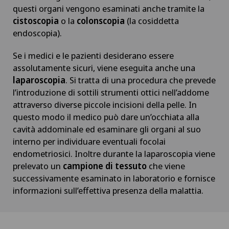
questi organi vengono esaminati anche tramite la
Da Vinci
cistoscopia
o la
colonscopia
(la cosiddetta
endoscopia).
Degenerazione maculare
Se i medici e le pazienti desiderano essere
assolutamente sicuri, viene eseguita anche una
Densitometria
laparoscopia
. Si tratta di una procedura che prevede
l’introduzione di sottili strumenti ottici nell’addome
Dermatologia e venereologia
attraverso diverse piccole incisioni della pelle. In
questo modo il medico può dare un’occhiata alla
Dermatologia estetica e correttiva
cavità addominale ed esaminare gli organi al suo
interno per individuare eventuali focolai
endometriosici. Inoltre durante la laparoscopia viene
Dermopigmentazione medica
prelevato un
campione di tessuto
che viene
successivamente esaminato in laboratorio e fornisce
Diabetologia
informazioni sull’effettiva presenza della malattia.
DIAfit – Diabetes and Exercise Program