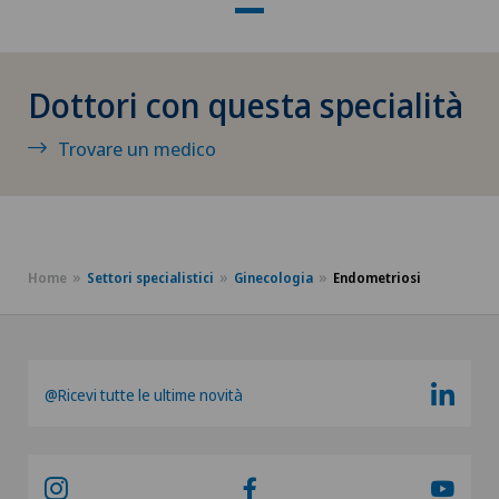
Malattie della retina e maculopatie
Mammografia
Dottori con questa specialità
Massaggio ayurvedico
Trovare un medico
Massaggio ipnotico
Massaggio metamorfico
Home
Settori specialistici
Ginecologia
Endometriosi
Massaggio postnatale (post-partum)
Massaggio prenatale
@Ricevi tutte le ultime novità
Massaggio terapeutico
Massaggio tuina / anmo