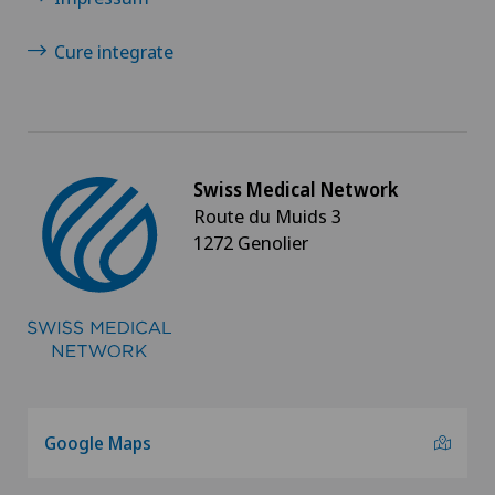
Mielopatia spondilogena cervicale
Cure integrate
MindMotion™ GO
Mioma
Swiss Medical Network
Route du Muids 3
Morbo di Basedow
1272 Genolier
Nascita
Nefrologia
Neonatologia
Google Maps
Neuralgia pudenda