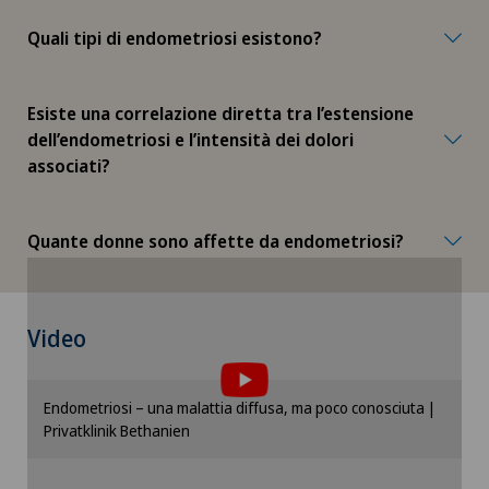
Quali tipi di endometriosi esistono?
IVS-3
Kinesiologia
Esiste una correlazione diretta tra l’estensione
dell’endometriosi e l’intensità dei dolori
associati?
Laboratorio
Laboratorio socio-estetico
Quante donne sono affette da endometriosi?
Lesione del legamento crociato
Per poter visualizzare questo contenuto, è
Video
Lesione del menisco
necessario accettare l’utilizzo di cookies.
Si prega di attivare l’opzione corrispondente nelle
Lesione della cuffia dei rotatori
Endometriosi – una malattia diffusa, ma poco conosciuta |
impostazioni dei cookies.
Privatklinik Bethanien
Impostazioni Cookies
Lesioni della cartilagine