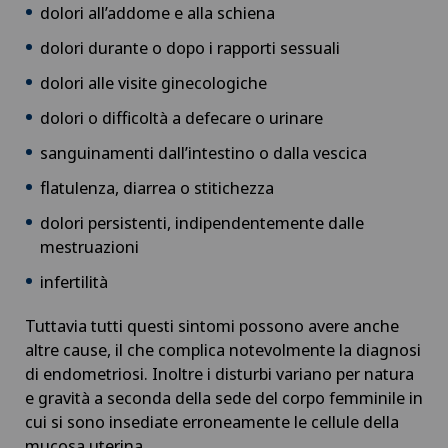
Check-up per donne
dolori all’addome e alla schiena
dolori durante o dopo i rapporti sessuali
Check-up per gli atleti
dolori alle visite ginecologiche
Check-up per le imprese
dolori o difficoltà a defecare o urinare
sanguinamenti dall’intestino o dalla vescica
Chirurgia aortica
flatulenza, diarrea o stitichezza
Chirurgia del ginocchio
dolori persistenti, indipendentemente dalle
mestruazioni
Chirurgia del gomito
infertilità
Tuttavia tutti questi sintomi possono avere anche
Chirurgia del pancreas
altre cause, il che complica notevolmente la diagnosi
di endometriosi. Inoltre i disturbi variano per natura
Chirurgia del piede e della caviglia
e gravità a seconda della sede del corpo femminile in
cui si sono insediate erroneamente le cellule della
Chirurgia della cistifellea
mucosa uterina.