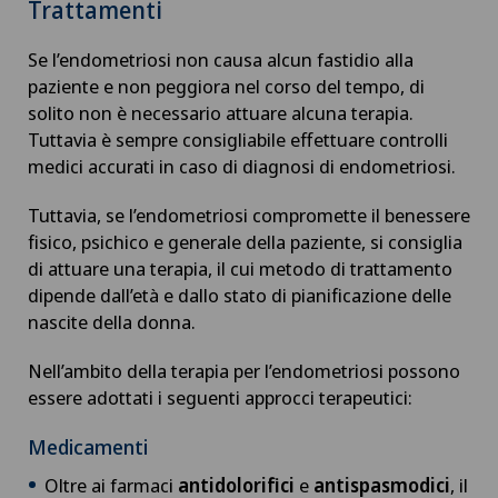
Trattamenti
Disfunzione erettile
Se l’endometriosi non causa alcun fastidio alla
Dispositivi medici personalizzati
paziente e non peggiora nel corso del tempo, di
solito non è necessario attuare alcuna terapia.
Tuttavia è sempre consigliabile effettuare controlli
Disturbi dell'eiaculazione
medici accurati in caso di diagnosi di endometriosi.
Disturbi della vista
Tuttavia, se l’endometriosi compromette il benessere
fisico, psichico e generale della paziente, si consiglia
Dolore al tallone
di attuare una terapia, il cui metodo di trattamento
dipende dall’età e dallo stato di pianificazione delle
Dolore muscolo-scheletrico
nascite della donna.
Nell’ambito della terapia per l’endometriosi possono
Drenaggio linfatico
essere adottati i seguenti approcci terapeutici:
Ematologia
Medicamenti
Oltre ai farmaci
antidolorifici
e
antispasmodici
, il