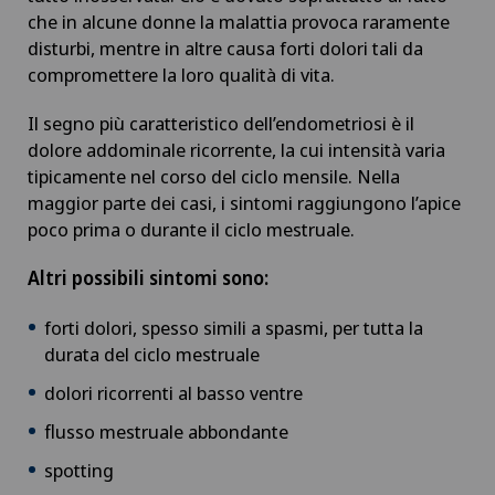
che in alcune donne la malattia provoca raramente
Babymoon presso Swiss Medical Network
disturbi, mentre in altre causa forti dolori tali da
compromettere la loro qualità di vita.
Calcificazione della spalla
Il segno più caratteristico dell’endometriosi è il
Cancro alla prostata (carcinoma prostatico)
dolore addominale ricorrente, la cui intensità varia
tipicamente nel corso del ciclo mensile. Nella
maggior parte dei casi, i sintomi raggiungono l’apice
Capsulite adesiva o spalla congelata
poco prima o durante il ciclo mestruale.
Carcinoma peritoneale
Altri possibili sintomi sono:
Cardiologia
forti dolori, spesso simili a spasmi, per tutta la
durata del ciclo mestruale
Cardiologia interventistica
dolori ricorrenti al basso ventre
flusso mestruale abbondante
Check-up
spotting