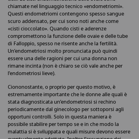
chiamate nel linguaggio tecnico «endometriomi».
Ginecologia oncologica
Questi endometriomi contengono spesso sangue
scuro addensato, per cui sono noti anche come
Gonartrosi di Riserva-Valgus
«cisti cioccolato». Quando cisti e aderenze
compromettono la funzione delle ovaie e delle tube
Gravidanza
di Falloppio, spesso ne risente anche la fertilità.
Un’endometriosi molto pronunciata può quindi
Gruppo Parkinson
essere una delle ragioni per cui una donna non
rimane incinta (non è chiaro se ciò vale anche per
l’endometriosi lieve).
Ictus
Ciononostante, o proprio per questo motivo, è
Impianti penieni
estremamente importante che le donne alle quali è
stata diagnosticata un’endometriosi si rechino
Impingement della spalla
periodicamente dal ginecologo per sottoporsi agli
opportuni controlli. Solo in questa maniera è
possibile stabilire per tempo se e in che modo la
Infettivologia
malattia si è sviluppata e quali misure devono essere
eventualmente adottate. Inoltre l’assunzione dei