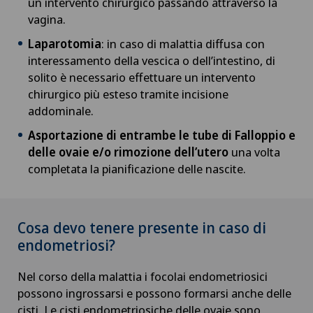
un intervento chirurgico passando attraverso la
vagina.
Fertilità
Laparotomia
: in caso di malattia diffusa con
interessamento della vescica o dell’intestino, di
Fisioterapia
solito è necessario effettuare un intervento
chirurgico più esteso tramite incisione
Formazione medico-terapeutica (MTT)
addominale.
Asportazione di entrambe le tube di Falloppio e
Fratture della spalla
delle ovaie e/o rimozione dell’utero
una volta
completata la pianificazione delle nascite.
Gastroenterologia ed epatologia
Geriatria (medicina geriatrica)
Cosa devo tenere presente in caso di
endometriosi?
Geriatria acuta
Nel corso della malattia i focolai endometriosici
Ginecologia
possono ingrossarsi e possono formarsi anche delle
cisti. Le cisti endometriosiche delle ovaie sono