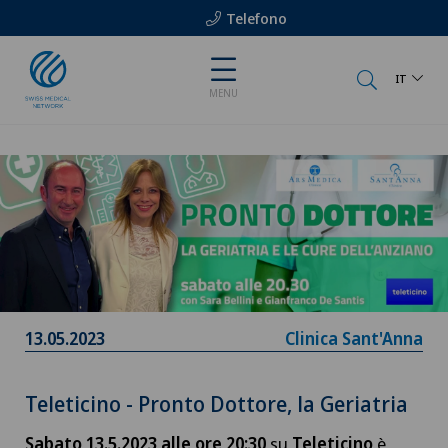
Telefono
IT
MENU
13.05.2023
Clinica Sant'Anna
Teleticino - Pronto Dottore, la Geriatria
Sabato 13.5.2023 alle ore 20:30
su
Teleticino
è