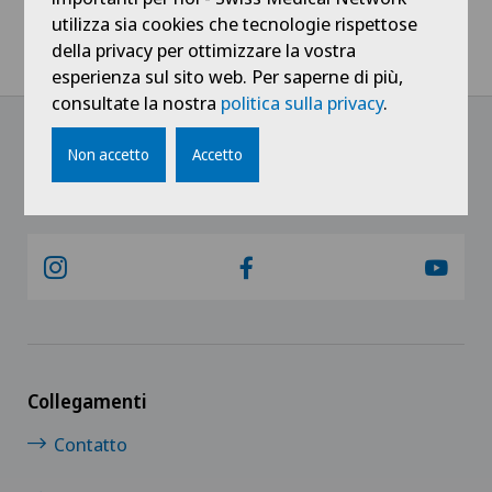
utilizza sia cookies che tecnologie rispettose
della privacy per ottimizzare la vostra
Home
Notizie / Eventi
Teleticino - Pronto Dottore, la Geriatria
esperienza sul sito web. Per saperne di più,
consultate la nostra
politica sulla privacy
.
Non accetto
Accetto
@Ricevi tutte le ultime novità
Collegamenti
Contatto