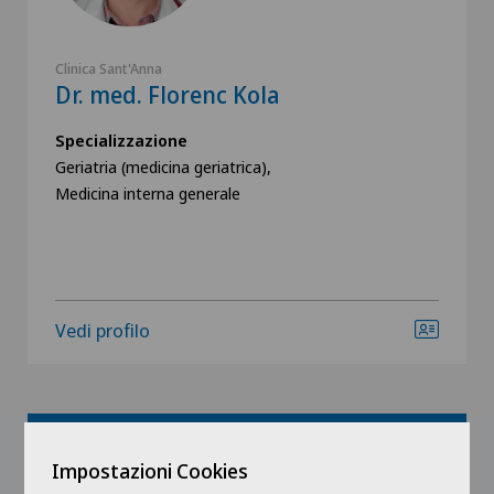
Clinica Sant'Anna
Dr. med. Florenc Kola
Specializzazione
Geriatria (medicina geriatrica),
Medicina interna generale
Vedi profilo
Mostra tutto
Impostazioni Cookies