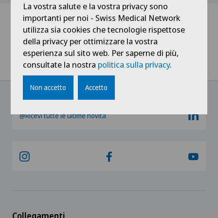
La vostra salute e la vostra privacy sono
importanti per noi - Swiss Medical Network
utilizza sia cookies che tecnologie rispettose
Home
Notizie / Eventi
della privacy per ottimizzare la vostra
esperienza sul sito web. Per saperne di più,
BeeCare - L’evoluzione della terza età: i consigli del geriatra per
consultate la nostra
politica sulla privacy
.
invecchiare bene
Non accetto
Accetto
@Ricevi tutte le ultime novità
Collegamenti