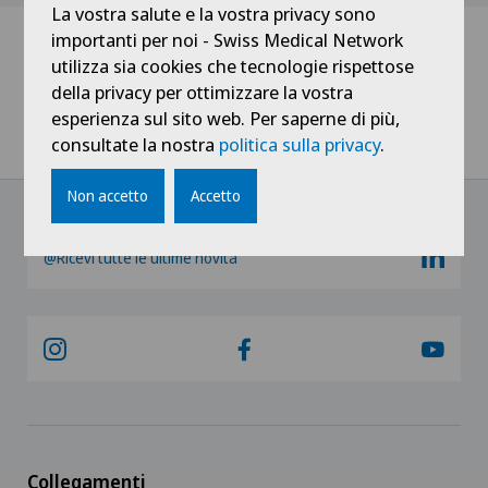
La vostra salute e la vostra privacy sono
importanti per noi - Swiss Medical Network
utilizza sia cookies che tecnologie rispettose
Home
Notizie / Eventi
della privacy per ottimizzare la vostra
Teleticino - Pronto Dottore, Senologia e screening
esperienza sul sito web. Per saperne di più,
consultate la nostra
politica sulla privacy
.
mammografico
Non accetto
Accetto
@Ricevi tutte le ultime novità
Collegamenti