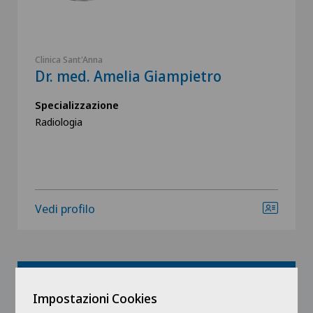
Clinica Sant'Anna
Dr. med. Amelia Giampietro
Specializzazione
Radiologia
Vedi profilo
Mostra tutto
Impostazioni Cookies