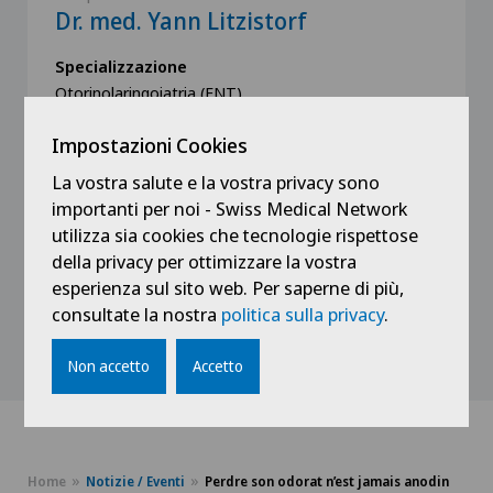
Dr. med. Yann Litzistorf
Specializzazione
Otorinolaringoiatria (ENT)
Impostazioni Cookies
La vostra salute e la vostra privacy sono
importanti per noi - Swiss Medical Network
Vedi profilo
utilizza sia cookies che tecnologie rispettose
della privacy per ottimizzare la vostra
esperienza sul sito web. Per saperne di più,
consultate la nostra
politica sulla privacy
.
Mostra tutto
Non accetto
Accetto
Home
Notizie / Eventi
Perdre son odorat n’est jamais anodin