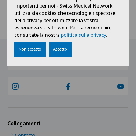
importanti per noi - Swiss Medical Network
utilizza sia cookies che tecnologie rispettose
Home
Notizie / Eventi
della privacy per ottimizzare la vostra
Corriere del Ticino - Locarno76 Al Locarno Film Festival la sanità
esperienza sul sito web. Per saperne di più,
è... Viva
consultate la nostra
politica sulla privacy
.
Non accetto
Accetto
@Ricevi tutte le ultime novità
Collegamenti
Contatto