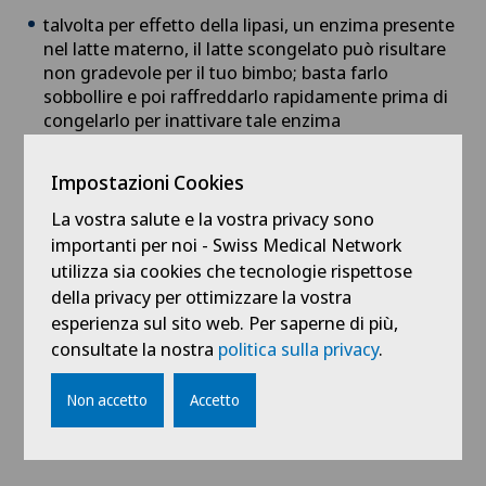
talvolta per effetto della lipasi, un enzima presente
nel latte materno, il latte scongelato può risultare
non gradevole per il tuo bimbo; basta farlo
sobbollire e poi raffreddarlo rapidamente prima di
congelarlo per inattivare tale enzima
Impostazioni Cookies
La vostra salute e la vostra privacy sono
PER QUALSIASI NECESSITA’ RIVOLGITI A
importanti per noi - Swiss Medical Network
PROFESSIONISTI ESPERTI IN ALLATTAMENTO.
utilizza sia cookies che tecnologie rispettose
della privacy per ottimizzare la vostra
AL
M’AMIE CLUB
TROVERAI LA CONSULENTE
esperienza sul sito web. Per saperne di più,
PROFESSIONALE IN ALLATTAMENTO (IBCLC) E
consultate la nostra
politica sulla privacy
.
PERSONALE ALTAMENTE QUALIFICATO PER
AIUTARTI E SOSTENERTI NELLE SCELTE MIGLIORI
Non accetto
Accetto
PER TE E IL TUO BEBÈ.