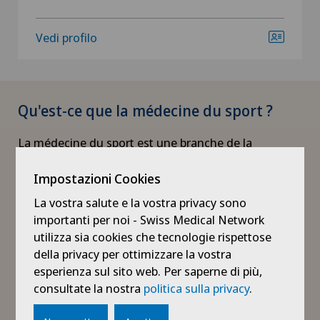
Vedi profilo
Qu'est-ce que la médecine du sport ?
La médecine du sport est une branche de la
médecine qui se consacre à la prévention, au
diagnostic, au traitement et à la réhabilitation des
Impostazioni Cookies
problèmes de santé liés à l'activité physique, que ce
La vostra salute e la vostra privacy sono
soit chez les athlètes de haut niveau, les sportifs
importanti per noi - Swiss Medical Network
amateurs ou les personnes désireuses de maintenir
utilizza sia cookies che tecnologie rispettose
un mode de vie actif et sain.
della privacy per ottimizzare la vostra
esperienza sul sito web. Per saperne di più,
Elle vise à promouvoir la santé globale à travers
consultate la nostra
politica sulla privacy
.
l'exercice tout en favorisant la compétition sportive
en minimisant les risques pour les athlètes.