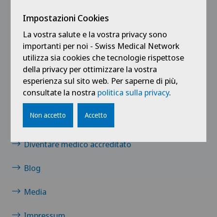
Impostazioni Cookies
La vostra salute e la vostra privacy sono
importanti per noi - Swiss Medical Network
Collegamenti
utilizza sia cookies che tecnologie rispettose
della privacy per ottimizzare la vostra
Contatto
esperienza sul sito web. Per saperne di più,
consultate la nostra
politica sulla privacy
.
Notizie / Eventi
Non accetto
Accetto
Carriera
Diventare medico accreditato
Blog
Media
Impressum