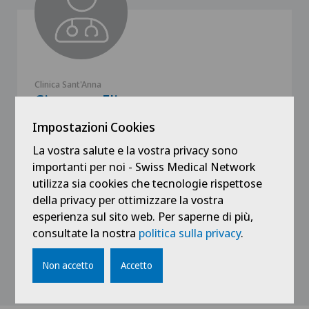
Clinica Sant'Anna
Giovanna Elia
Impostazioni Cookies
La vostra salute e la vostra privacy sono
importanti per noi - Swiss Medical Network
utilizza sia cookies che tecnologie rispettose
Vedi profilo
della privacy per ottimizzare la vostra
esperienza sul sito web. Per saperne di più,
consultate la nostra
politica sulla privacy
.
Non accetto
Accetto
Mostra tutto