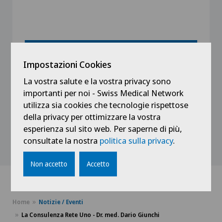
Fissare appuntamento
Impostazioni Cookies
La vostra salute e la vostra privacy sono
Vedi profilo
importanti per noi - Swiss Medical Network
utilizza sia cookies che tecnologie rispettose
della privacy per ottimizzare la vostra
esperienza sul sito web. Per saperne di più,
Mostra tutto
consultate la nostra
politica sulla privacy
.
Non accetto
Accetto
Home
Notizie / Eventi
La Consulenza Rete Uno - Dr. med. Dario Giunchi