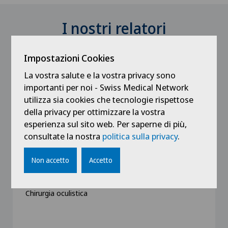
I nostri relatori
Impostazioni Cookies
La vostra salute e la vostra privacy sono
importanti per noi - Swiss Medical Network
utilizza sia cookies che tecnologie rispettose
della privacy per ottimizzare la vostra
esperienza sul sito web. Per saperne di più,
consultate la nostra
politica sulla privacy
.
Swiss Visio
Med. pract. Victoire Hurand
Non accetto
Accetto
Specializzazione
Oftalmologia (oculistica),
Chirurgia oculistica