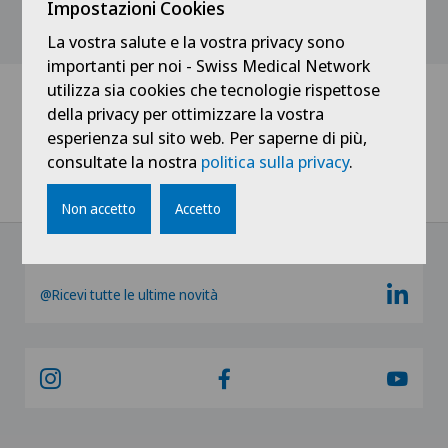
Impostazioni Cookies
Mostra tutto
La vostra salute e la vostra privacy sono
importanti per noi - Swiss Medical Network
utilizza sia cookies che tecnologie rispettose
della privacy per ottimizzare la vostra
esperienza sul sito web. Per saperne di più,
Home
Notizie / Eventi
consultate la nostra
politica sulla privacy
.
Teleticino - Tip Top (Pronto Dottore) «Dolori all'anca: cause,
sintomi e cure»
Non accetto
Accetto
@Ricevi tutte le ultime novità