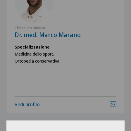
Clinica Ars Medica
Dr. med. Marco Marano
Specializzazione
Medicina dello sport,
Ortopedia conservativa,
Vedi profilo