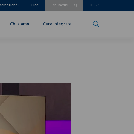
nternazionali
Blog
Per i medici
IT
Chi siamo
Cure integrate