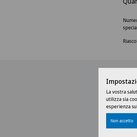
Quan
Numero
special
Riasco
Impostazi
La vostra salu
utilizza sia c
esperienza sul
Non accetto