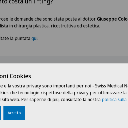
to costa un lifting?
se le domande che sono state poste al dottor
Giuseppe Col
ista in chirurgia plastica, ricostruttiva ed estetica.
ltate la puntata
qui
.
I nostri relatori
oni Cookies
te e la vostra privacy sono importanti per noi - Swiss Medical
ookies che tecnologie rispettose della privacy per ottimizzare la
 sito web. Per saperne di più, consultate la nostra
politica sulla
Accetto