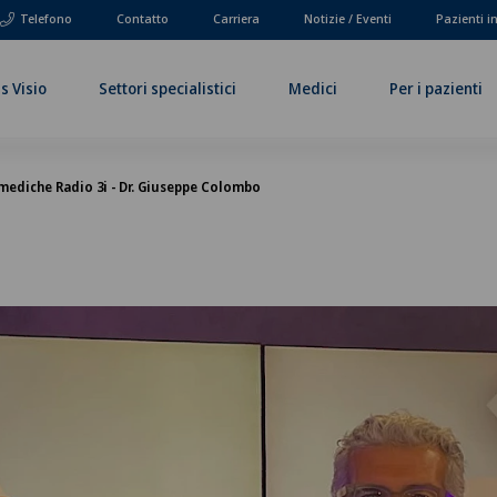
Telefono
Contatto
Carriera
Notizie / Eventi
Pazienti i
s Visio
Settori specialistici
Medici
Per i pazienti
ediche Radio 3i - Dr. Giuseppe Colombo