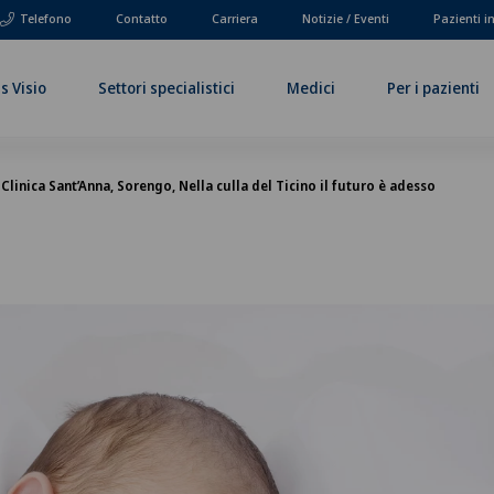
Telefono
Contatto
Carriera
Notizie / Eventi
Pazienti i
s Visio
Settori specialistici
Medici
Per i pazienti
 Clinica Sant’Anna, Sorengo, Nella culla del Ticino il futuro è adesso