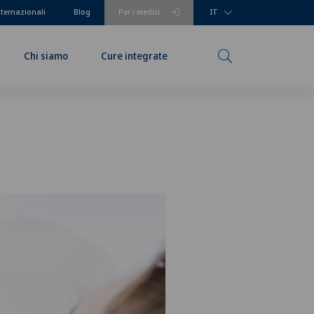
nternazionali
Blog
Per i medici
IT
Chi siamo
Cure integrate