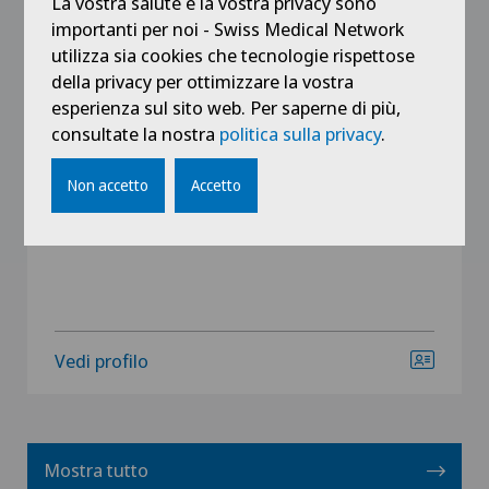
La vostra salute e la vostra privacy sono
Specializzazione
importanti per noi - Swiss Medical Network
Oftalmologia (oculistica),
utilizza sia cookies che tecnologie rispettose
Stella grigia (cataratta),
della privacy per ottimizzare la vostra
Chirurgia oculistica,
esperienza sul sito web. Per saperne di più,
Vedi altro
consultate la nostra
politica sulla privacy
.
Non accetto
Accetto
Vedi profilo
Mostra tutto