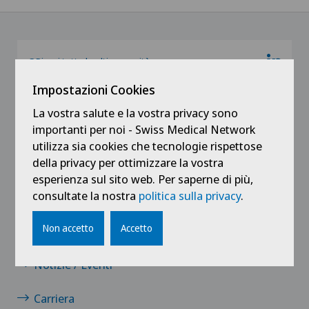
@Ricevi tutte le ultime novità
Impostazioni Cookies
La vostra salute e la vostra privacy sono
importanti per noi - Swiss Medical Network
utilizza sia cookies che tecnologie rispettose
della privacy per ottimizzare la vostra
esperienza sul sito web. Per saperne di più,
consultate la nostra
politica sulla privacy
.
Collegamenti
Non accetto
Accetto
Contatto
Notizie / Eventi
Carriera