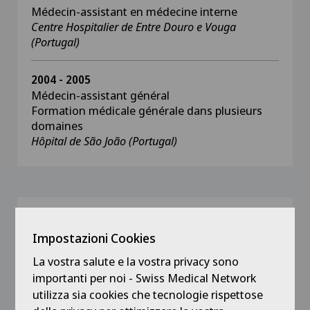
Médecin-assistant en médecine interne
Centre Hospitalier de Entre Douro e Vouga
(Portugal)
2004 - 2005
Médecin-assistant général
Formation médicale générale dans plusieurs
domaines
Hôpital de São João (Portugal)
Formazione
Impostazioni Cookies
2011
La vostra salute e la vostra privacy sono
Obtention du titre de spécialiste en médecine
interne
importanti per noi - Swiss Medical Network
utilizza sia cookies che tecnologie rispettose