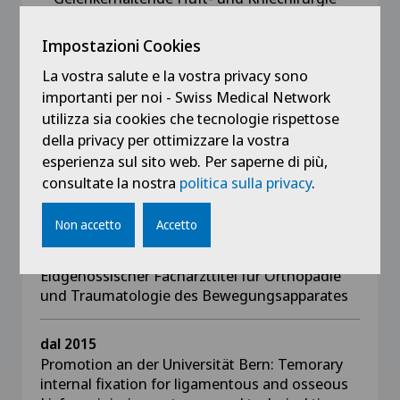
(inklusiv Knorpeltherapie)
Impostazioni Cookies
Sportorthopädie
La vostra salute e la vostra privacy sono
Meniskus- und Kreuzbandverletzungen
importanti per noi - Swiss Medical Network
utilizza sia cookies che tecnologie rispettose
Korrektur von Fehlstellungen
della privacy per ottimizzare la vostra
esperienza sul sito web. Per saperne di più,
consultate la nostra
politica sulla privacy
.
Formazione
Non accetto
Accetto
dal 2016
Eidgenössischer Facharzttitel für Orthopädie
und Traumatologie des Bewegungsapparates
dal 2015
Promotion an der Universität Bern: Temorary
internal fixation for ligamentous and osseous