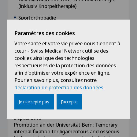
(inklusiv Knorpeltherapie)
Sportorthopädie
Meniskus- und Kreuzbandverletzungen
Paramètres des cookies
Korrektur von Fehlstellungen
Votre santé et votre vie privée nous tiennent à
cœur - Swiss Medical Network utilise des
cookies ainsi que des technologies
respectueuses de la protection des données
afin d'optimiser votre expérience en ligne.
Formation
Pour en savoir plus, consultez notre
déclaration de protection des données
.
Depuis 2016
Eidgenössischer Facharzttitel für Orthopädie
und Traumatologie des Bewegungsapparates
Je n'accepte pas
J'accepte
Depuis 2015
Promotion an der Universität Bern: Temorary
internal fixation for ligamentous and osseous