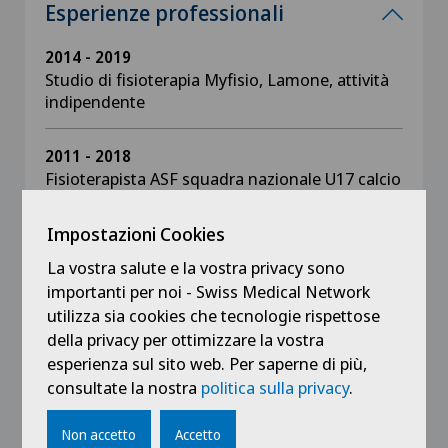
Esperienze professionali
2014 - 2019
Studio di fisioterapia Myfisio, Lamone, attività
indipendente
2011 - 2018
Fisioterapista ASF squadra nazionale U17 calcio
femminile
Impostazioni Cookies
2009 - 2018
La vostra salute e la vostra privacy sono
Fisioterapista per swiss-athletics
importanti per noi - Swiss Medical Network
utilizza sia cookies che tecnologie rispettose
2011 - 2014
della privacy per ottimizzare la vostra
Fisioterapia Atlantide, Savosa
esperienza sul sito web. Per saperne di più,
consultate la nostra
politica sulla privacy
.
2008 - 2011
Clinica di riabilitazione Novaggio, servizio
Non accetto
Accetto