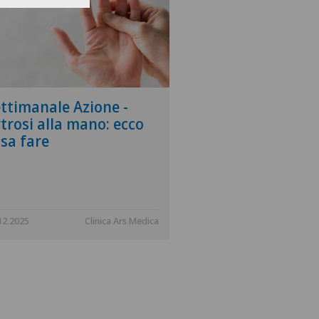
ttimanale Azione -
RSI Il Quotidia
trosi alla mano: ecco
Chirurgia dell
sa fare
intelligenza art
12.2025
Clinica Ars Medica
27.11.2025