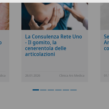
La Consulenza Rete Uno
Se
o
- Il gomito, la
Ar
cenerentola delle
co
articolazioni
dica
26.01.2026
Clinica Ars Medica
01.