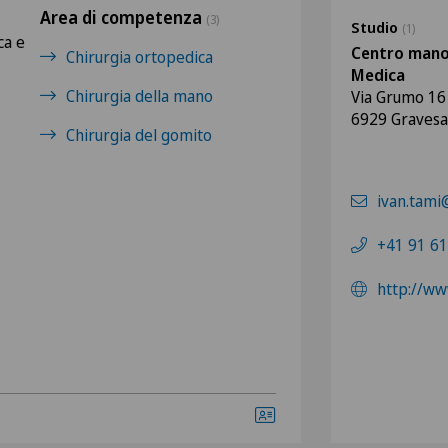
Area di competenza
(3)
Studio
(1)
ca e
Centro manoe
Chirurgia ortopedica
Medica
Chirurgia della mano
Via Grumo 16
6929 Graves
Chirurgia del gomito
ivan.tami
+41 91 61
http://w