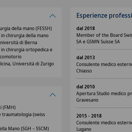
Esperienze profess
urgia della mano (FESSH)
dal 2018
Member of the Board Swis
 in chirurgia della mano
SA e GSMN Suisse SA
niversità di Berna
 in chirurgia ortopedica e
ocomotorio
dal 2013
cina, Università di Zurigo
Consulente medico estern
Chiasso
dal 2010
Apertura Studio medico pr
Gravesano
ci (FMH)
e traumatologia (swiss
2015 - 2018
Consulente medico estern
 della Mano (SGH – SSCM)
Lugano