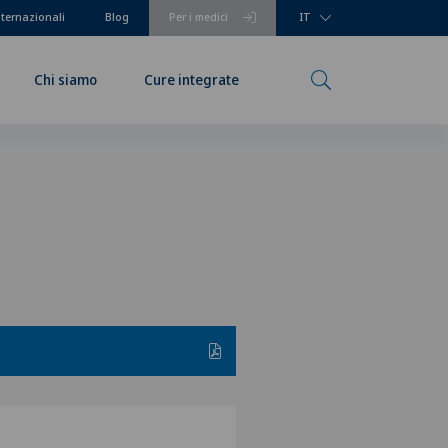
nternazionali
Blog
Per i medici
IT
Chi siamo
Cure integrate