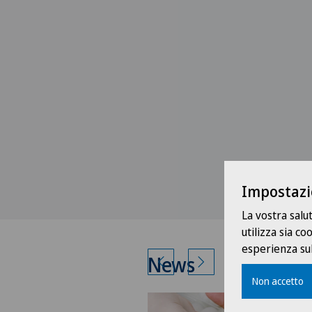
Impostazi
La vostra salu
utilizza sia c
esperienza sul
News
Non accetto