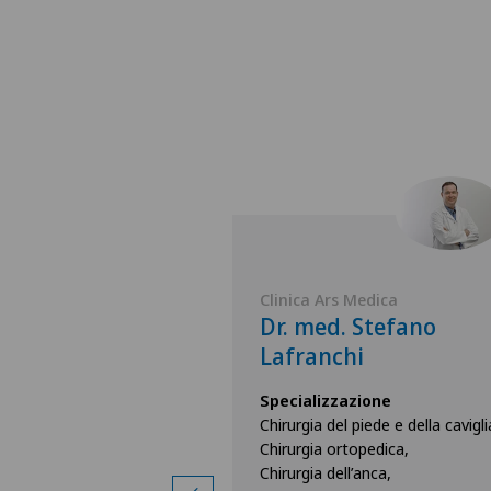
Medica
Clinica Ars Medica
 Roberto
Dr. med. Stefano
ria
Lafranchi
zione
Specializzazione
opedica,
Chirurgia del piede e della cavigli
 ginocchio,
Chirurgia ortopedica,
a spalla,
Chirurgia dell’anca,