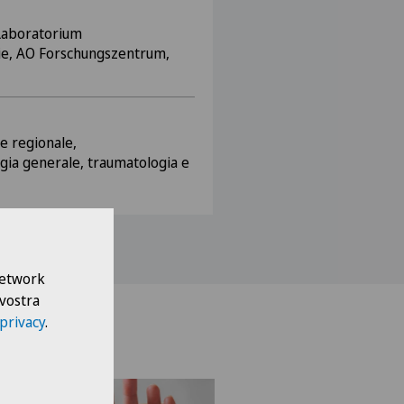
 Laboratorium
ie, AO Forschungszentrum,
e regionale,
gia generale, traumatologia e
 Network
 vostra
 privacy
.