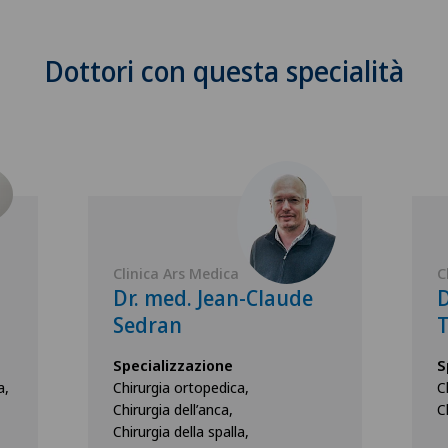
Dottori con questa specialità
Clinica Ars Medica
C
Dr. med. Jean-Claude
D
Sedran
Specializzazione
S
a,
Chirurgia ortopedica,
C
Chirurgia dell’anca,
C
Chirurgia della spalla,