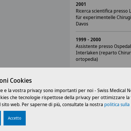
2001
Ricerca scientifica presso
für experimentelle Chirug
Davos
1999 - 2000
Assistente presso Ospedal
Interlaken (reparto Chirur
ortopedia)
oni Cookies
te e la vostra privacy sono importanti per noi - Swiss Medical
ookies che tecnologie rispettose della privacy per ottimizzare la
 sito web. Per saperne di più, consultate la nostra
politica sulla
Accetto