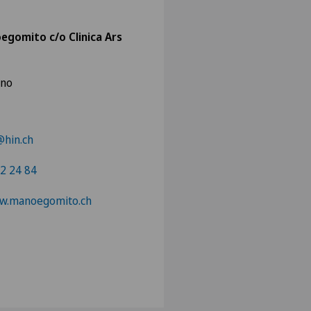
gomito c/o Clinica Ars
ano
@hin.ch
2 24 84
ww.manoegomito.ch