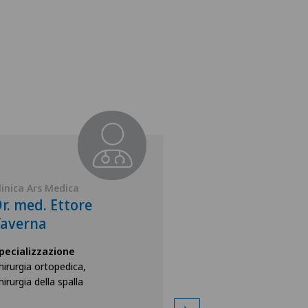
linica Ars Medica
Clinica Ars Medica
r. med. Ettore
Dr. med. Cesa
Taverna
Specializzazione
Chirurgia generale,
pecializzazione
Chirurgia della mano
hirurgia ortopedica,
hirurgia della spalla