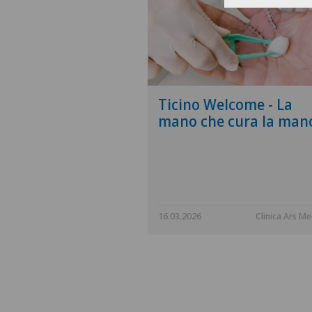
enza Rete Uno
Ticino Welcome - La
 Ivan Tami
mano che cura la man
Clinica Ars Medica
16.03.2026
Clinica Ars Me