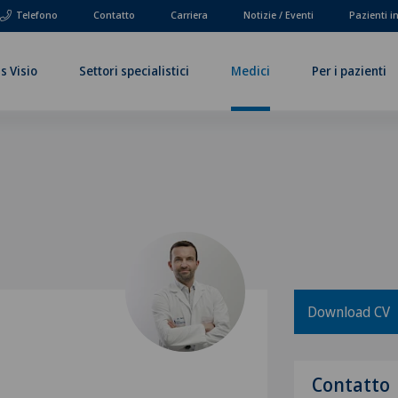
Telefono
Contatto
Carriera
Notizie / Eventi
Pazienti i
s Visio
Settori specialistici
Medici
Per i pazienti
Download CV
Contatto