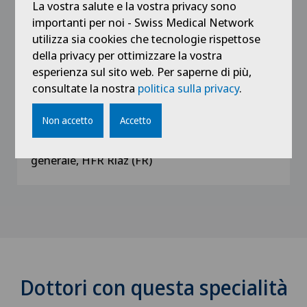
La vostra salute e la vostra privacy sono
Médecin-assistante, service de dermatologie,
importanti per noi - Swiss Medical Network
CHUV (Lausanne)
utilizza sia cookies che tecnologie rispettose
della privacy per ottimizzare la vostra
2017 - 2019
esperienza sul sito web. Per saperne di più,
Médecin-assistante, service de médecine
consultate la nostra
politica sulla privacy
.
interne, HFR Fribourg (FR)
Non accetto
Accetto
2016 - 2017
Médecin-assistante, service de chirurgie
générale, HFR Riaz (FR)
Dottori con questa specialità