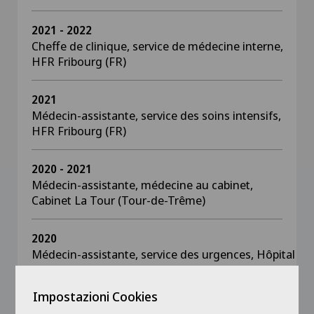
2021 - 2022
Cheffe de clinique, service de médecine interne,
HFR Fribourg (FR)
2021
Médecin-assistante, service des soins intensifs,
HFR Fribourg (FR)
2020 - 2021
Médecin-assistante, médecine au cabinet,
Cabinet La Tour (Tour-de-Trême)
2020
Médecin-assistante, service des urgences, Hôpital
Riviera-Chablais (Rennaz)
Impostazioni Cookies
2019 - 2020