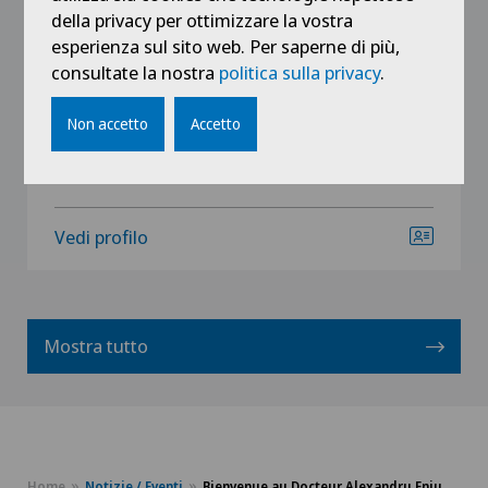
della privacy per ottimizzare la vostra
Specializzazione
esperienza sul sito web. Per saperne di più,
Oncologia,
consultate la nostra
politica sulla privacy
.
Tumore al seno,
Senologia (diagnosi del seno)
Non accetto
Accetto
Vedi profilo
Mostra tutto
Home
Notizie / Eventi
Bienvenue au Docteur Alexandru Eniu