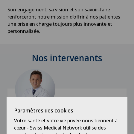
Son engagement, sa vision et son savoir-faire
renforceront notre mission d’offrir à nos patientes
une prise en charge toujours plus innovante et
personnalisée.
Nos intervenants
Paramètres des cookies
Votre santé et votre vie privée nous tiennent à
Clinique de Genolier
Dr méd. Alexandru Eniu
cœur - Swiss Medical Network utilise des