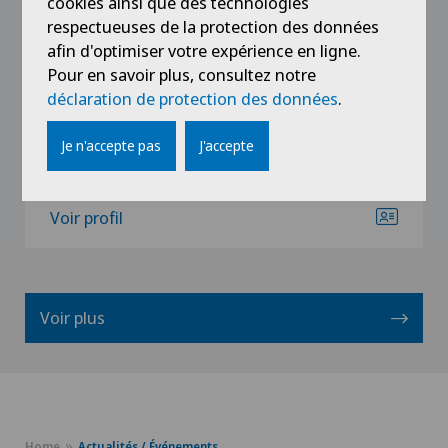
cookies ainsi que des technologies
Spécialisation
respectueuses de la protection des données
Oncologie,
afin d'optimiser votre expérience en ligne.
Cancer du sein,
Pour en savoir plus, consultez notre
Sénologie (Diagnostic mammaire)
déclaration de protection des données
.
Je n'accepte pas
J'accepte
Voir profil
Voir plus
Home
Actualités / Événements