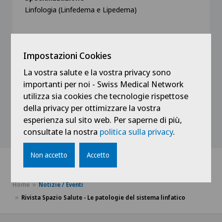
Linfologia (Linfedema e Lipedema)
Impostazioni Cookies
Vedi profilo
La vostra salute e la vostra privacy sono
importanti per noi - Swiss Medical Network
utilizza sia cookies che tecnologie rispettose
della privacy per ottimizzare la vostra
esperienza sul sito web. Per saperne di più,
Mostra tutto
consultate la nostra
politica sulla privacy
.
Non accetto
Accetto
Home
Notizie / Eventi
Rivista Spazio Salute - Le patologie del sistema linfatico