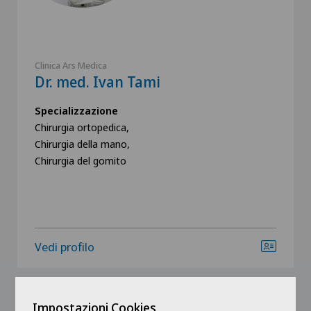
Clinica Ars Medica
Dr. med. Ivan Tami
Specializzazione
Chirurgia ortopedica,
Chirurgia della mano,
Chirurgia del gomito
Vedi profilo
Impostazioni Cookies