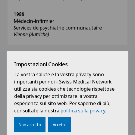
1989
Médecin-infirmier
S
ervices de psychiatrie communautaire
Vienne (Autriche)
Impostazioni Cookies
Formazione
La vostra salute e la vostra privacy sono
2023
importanti per noi - Swiss Medical Network
Certificat SIM
utilizza sia cookies che tecnologie rispettose
Expert en médecine d’assurance
della privacy per ottimizzare la vostra
Swiss Insurance Medicine
esperienza sul sito web. Per saperne di più,
consultate la nostra
politica sulla privacy
.
2022
CAS en Psychiatrie forensique
Non accetto
Accetto
Université de Lucerne