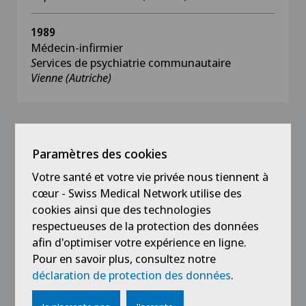
1989
Médecin-infirmier
S
ervices de psychiatrie communautaire
Vienne (Autriche)
Formation
Paramètres des cookies
Votre santé et votre vie privée nous tiennent à
2023
cœur - Swiss Medical Network utilise des
Certificat SIM
cookies ainsi que des technologies
Expert en médecine d’assurance
respectueuses de la protection des données
Swiss Insurance Medicine
afin d'optimiser votre expérience en ligne.
Pour en savoir plus, consultez notre
2022
déclaration de protection des données
.
CAS en Psychiatrie forensique
Université de Lucerne