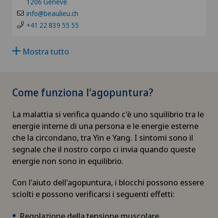
JU
1206 Genève
Artroscopia del ginocchio
info@beaulieu.ch
+41 22 839 55 55
VD
Artroscopia della spalla
Mostra tutto
NE
Artrosi del ginocchio
Come funziona l'agopuntura?
Artrosi dell'articolazione della spalla
La malattia si verifica quando c'è uno squilibrio tra le
Artrosi della caviglia
energie interne di una persona e le energie esterne
che la circondano, tra Yin e Yang. I sintomi sono il
Artrosi dell’anca
segnale che il nostro corpo ci invia quando queste
energie non sono in equilibrio.
Aumento di volume della tiroide – Struma
Con l'aiuto dell'agopuntura, i blocchi possono essere
sciolti e possono verificarsi i seguenti effetti:
Babymoon presso Swiss Medical Network
Regolazione della tensione muscolare