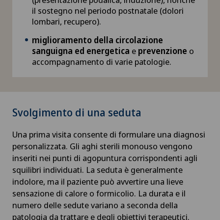
il sostegno nel periodo postnatale (dolori
lombari, recupero).
Chirurgia toracica
miglioramento della circolazione
sanguigna ed energetica
e
prevenzione
o
Chirurgia vascolare
accompagnamento di varie patologie.
Chirurgia venosa
Chirurgia viscerale
Svolgimento di una seduta
Chiusura del bacino / rebozo
Una prima visita consente di formulare una diagnosi
personalizzata. Gli aghi sterili monouso vengono
inseriti nei punti di agopuntura corrispondenti agli
Coaching individuale / consulenza d’immagine
squilibri individuati. La seduta è generalmente
indolore, ma il paziente può avvertire una lieve
Collegare la psicologia
sensazione di calore o formicolio. La durata e il
numero delle sedute variano a seconda della
Coloproctologia
patologia da trattare e degli obiettivi terapeutici.