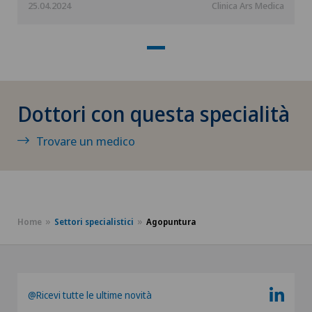
25.04.2024
Clinica Ars Medica
Degenerazione maculare
Densitometria
Dermatologia e venereologia
Dottori con questa specialità
Dermatologia estetica e correttiva
Trovare un medico
Dermopigmentazione medica
Diabetologia
Home
Settori specialistici
Agopuntura
DIAfit – Diabetes and Exercise Program
Disfunzione erettile
@Ricevi tutte le ultime novità