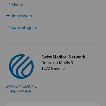
Media
Endometriosi
Impressum
Ernia - Ernia inguinale
Cure integrate
Ernia del disco cervicale – ernia discale cervicale
Ernia del disco lombare
Swiss Medical Network
Ernia del disco toracica
Route du Muids 3
1272 Genolier
Ernia disco
Farmacia clinica
Fertilità