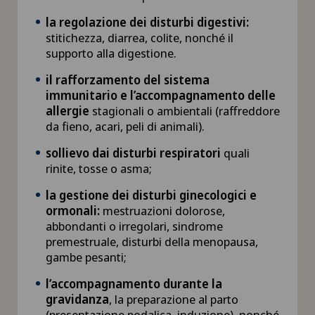
Chirurgia epatica
la regolazione dei disturbi digestivi:
stitichezza, diarrea, colite, nonché il
Chirurgia generale
supporto alla digestione.
il rafforzamento del sistema
Chirurgia maxillo-facciale
immunitario e l’accompagnamento delle
allergie
stagionali o ambientali (raffreddore
Chirurgia mini-invasiva
da fieno, acari, peli di animali).
sollievo dai disturbi respiratori
quali
Chirurgia oculistica
rinite, tosse o asma;
la gestione dei disturbi ginecologici e
Chirurgia oncologica
ormonali:
mestruazioni dolorose,
abbondanti o irregolari, sindrome
Chirurgia ortopedica
premestruale, disturbi della menopausa,
gambe pesanti;
Chirurgia pediatrica
l’accompagnamento durante la
gravidanza
, la preparazione al parto
(presentazione podalica, induzione), nonché
Chirurgia plastica, estetica e ricostruttiva