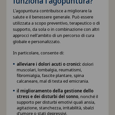
funziona l'agopuntura?
Chirurgia della mano
L'agopuntura contribuisce a migliorare la
salute e il benessere generale. Può essere
Chirurgia della retina
utilizzata a scopo preventivo, terapeutico o di
supporto, da sola o in combinazione con altri
approcci nell'ambito di un percorso di cura
Chirurgia della spalla
globale e personalizzato.
Chirurgia della tiroide (chirurgia endocrina)
In particolare, consente di:
Chirurgia dello stomaco
alleviare i dolori acuti o cronici:
dolori
muscolari, lombalgia, reumatismi,
fibromialgia, fascite plantare, spina
Chirurgia dell’anca
calcaneare, mal di testa ed emicrania.
il miglioramento della gestione dello
Chirurgia dell’intestino crasso
stress e dei disturbi del sonno
, nonché il
supporto per disturbi emotivi quali ansia,
Chirurgia dell’intestino tenue
agitazione, stanchezza, irritabilità, sbalzi
d’umore o stati depressivi.