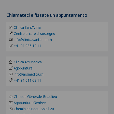
Clinica Ars Medica
Scegliere un cantone
Allergologia e immunologia
Chiamateci e fissate un appuntamento
Clinica Sant'Anna
ZH
Alluce valgo
Clinica Sant'Anna
Pazienti internazionali
BE
Centro di cure di sostegno
Alter G
info@clinicasantanna.ch
+41 91 985 12 11
FR
Alterazioni del corpo vitreo
GE
Clinica Ars Medica
Andatura di Lyra
Agopuntura
TI
info@arsmedica.ch
Andrologia
+41 91 611 62 11
GR
Anestesiologia
Clinique Générale-Beaulieu
VS
Agopuntura Genève
Angiologia
Chemin de Beau-Soleil 20