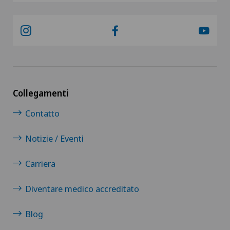
Dispositivi medici personalizzati
Disturbi dell'eiaculazione
Disturbi della vista
Dolore al tallone
Collegamenti
Contatto
Dolore muscolo-scheletrico
Notizie / Eventi
Drenaggio linfatico
Carriera
Ematologia
Diventare medico accreditato
Emorroidi
Blog
Endocrinologia