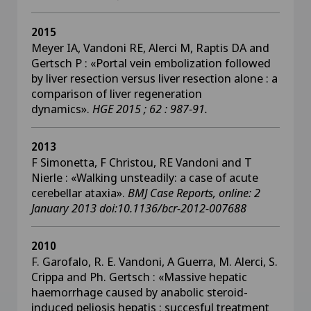
2015
Meyer IA, Vandoni RE, Alerci M, Raptis DA and
Gertsch P : «Portal vein embolization followed
by liver resection versus liver resection alone : a
comparison of liver regeneration
dynamics».
HGE 2015 ; 62 : 987-91.
2013
F Simonetta, F Christou, RE Vandoni and T
Nierle : «Walking unsteadily: a case of acute
cerebellar ataxia».
BMJ Case Reports, online: 2
January 2013 doi:10.1136/bcr-2012-007688
2010
F. Garofalo, R. E. Vandoni, A Guerra, M. Alerci, S.
Crippa and Ph. Gertsch : «Massive hepatic
haemorrhage caused by anabolic steroid-
induced peliosis hepatis : succesful treatment