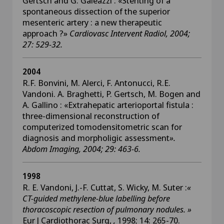
Gertsch and G. Galeazzi : «Stenting of a
spontaneous dissection of the superior
mesenteric artery : a new therapeutic
approach ?»
Cardiovasc Intervent Radiol, 2004;
27: 529-32.
2004
R.F. Bonvini, M. Alerci, F. Antonucci, R.E.
Vandoni. A. Braghetti, P. Gertsch, M. Bogen and
A. Gallino : «Extrahepatic arterioportal fistula :
three-dimensional reconstruction of
computerized tomodensitometric scan for
diagnosis and morpholigic assessment
».
Abdom Imaging, 2004; 29: 463-6.
1998
R. E. Vandoni, J.-F. Cuttat, S. Wicky, M. Suter :
«
CT-guided methylene-blue labelling before
thoracoscopic resection of pulmonary nodules. »
Eur J Cardiothorac Surg,
,
1998; 14: 265-70.