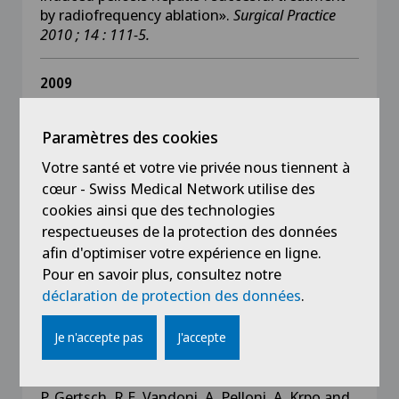
by radiofrequency ablation».
Surgical Practice
2010 ; 14 : 111-5.
2009
R. E. Vandoni, A. Guerra, P. Sanna, M. Bogen, F.
Cavalli and P. Gertsch :
«Randomised Comparison
Paramètres des cookies
of Complications from Three Different Permanent
Central Venous Access Systems».
Swiss Med
Votre santé et votre vie privée nous tiennent à
Wkly, 2009; 139: 313-6.
cœur - Swiss Medical Network utilise des
cookies ainsi que des technologies
2007
respectueuses de la protection des données
R. E. Vandoni, M. Alerci, P. Froment, A Braghetti,
afin d'optimiser votre expérience en ligne.
M. Bogen and P. Gertsch :
« Middle mesenteric
Pour en savoir plus, consultez notre
artery : contraindication to endovascular repair of
déclaration de protection des données
.
an abdominal aneurysm ? »
, VASA, 2007; 36 : 41-
3.
Je n'accepte pas
J'accepte
2007
P. Gertsch, R.E. Vandoni, A. Pelloni, A. Krpo and