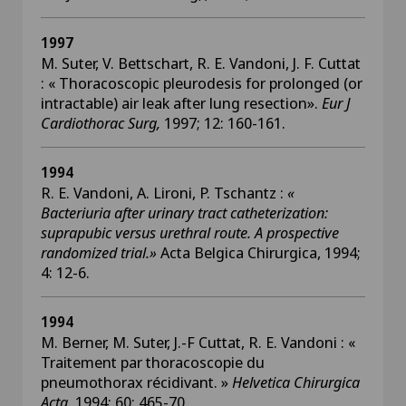
1997
M. Suter, V. Bettschart, R. E. Vandoni, J. F. Cuttat
: « Thoracoscopic pleurodesis for prolonged (or
intractable) air leak after lung resection».
Eur J
Cardiothorac Surg,
1997; 12: 160-161.
1994
R. E. Vandoni, A. Lironi, P. Tschantz :
«
Bacteriuria after urinary tract catheterization:
suprapubic versus urethral route. A prospective
randomized trial.»
Acta Belgica Chirurgica, 1994;
4: 12-6.
1994
M. Berner, M. Suter, J.-F Cuttat, R. E. Vandoni : «
Traitement par thoracoscopie du
pneumothorax récidivant. »
Helvetica Chirurgica
Acta
, 1994; 60: 465-70.