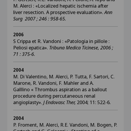
M. Alerci : «Localized hepatic ischemia after
liver resection. A prospective evaluation».
Ann
Surg 2007 ; 246 : 958-65.
2006
S Crippa et R. Vandoni : «Patologia in pillole :
Peliosi epatica».
Tribuna Medica Ticinese, 2006 ;
71 : 375-6.
2004
M. Di Valentino, M. Alerci, P. Tutta, F. Sartori, C.
Marone, R. Vandoni, F. Mahler and A.
Galllino « Thrombus aspiration as a bailout
procedure during percutaneous renal
angioplasty».
J Endovasc Ther,
2004; 11: 522-6
.
2004
P. Froment, M. Alerci, R.E. Vandoni, M. Bogen, P.