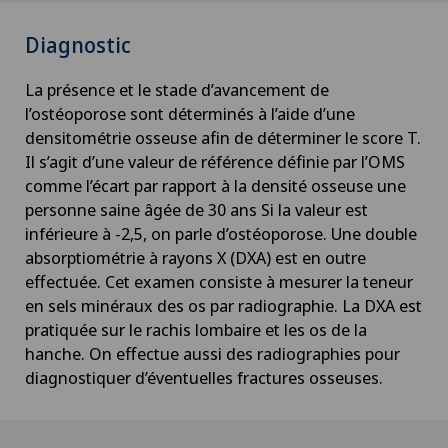
Check-up pour les entreprises
Diagnostic
Check-up pour les sportifs
La présence et le stade d’avancement de
l’ostéoporose sont déterminés à l’aide d’une
Chiropractie
densitométrie osseuse afin de déterminer le score T.
Il s’agit d’une valeur de référence définie par l’OMS
comme l’écart par rapport à la densité osseuse une
Chirurgie aortique
personne saine âgée de 30 ans Si la valeur est
inférieure à -2,5, on parle d’ostéoporose. Une double
Chirurgie biliaire
absorptiométrie à rayons X (DXA) est en outre
effectuée. Cet examen consiste à mesurer la teneur
Chirurgie cervico-faciale
en sels minéraux des os par radiographie. La DXA est
pratiquée sur le rachis lombaire et les os de la
Chirurgie de la colonne vertébrale/du rachis
hanche. On effectue aussi des radiographies pour
diagnostiquer d’éventuelles fractures osseuses.
Chirurgie de la hanche