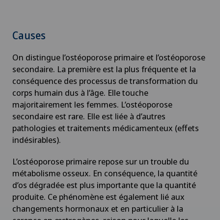
Arthrose de la hanche
Arthrose de l’épaule
Causes
Arthrose du genou
On distingue l’ostéoporose primaire et l’ostéoporose
secondaire. La première est la plus fréquente et la
conséquence des processus de transformation du
Astigmatisme
corps humain dus à l’âge. Elle touche
majoritairement les femmes. L’ostéoporose
Atelier socio-esthétique
secondaire est rare. Elle est liée à d’autres
pathologies et traitements médicamenteux (effets
Augmentation du volume de la thyroïde (goitre)
indésirables).
L’ostéoporose primaire repose sur un trouble du
AVC
métabolisme osseux. En conséquence, la quantité
d’os dégradée est plus importante que la quantité
Calcification de l’épaule
produite. Ce phénomène est également lié aux
changements hormonaux et en particulier à la
Cancer de la prostate (carcinome de la prostate)