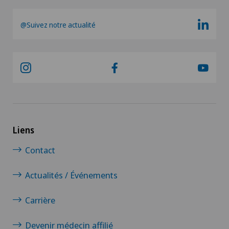
Déchirure des ligaments
@Suivez notre actualité
Déchirure du ménisque
Déchirure du talon d’Achille
Densitométrie
Dermatologie & Vénéréologie
Liens
Contact
Dermatologie esthétique et correctrice
Actualités / Événements
Dermographie médicale
Carrière
Désir d’enfant
Devenir médecin affilié