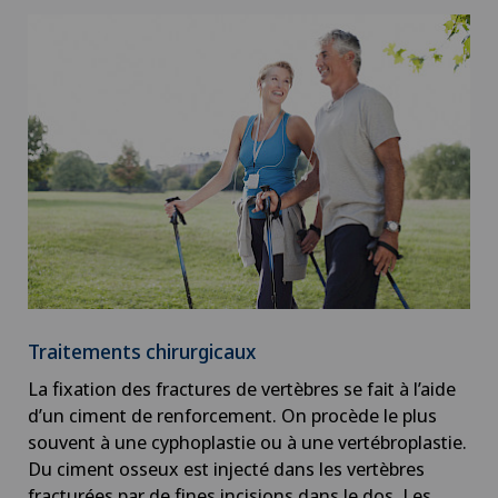
Chirurgie du genou
Chirurgie du pancréas
Chirurgie du pied/de la cheville
Chirurgie gastrique
Chirurgie générale
Chirurgie hépatobiliaire (chirurgie du foie)
Traitements chirurgicaux
Chirurgie mini-invasive
La fixation des fractures de vertèbres se fait à l’aide
d’un ciment de renforcement. On procède le plus
Chirurgie oncologique
souvent à une cyphoplastie ou à une vertébroplastie.
Du ciment osseux est injecté dans les vertèbres
fracturées par de fines incisions dans le dos. Les