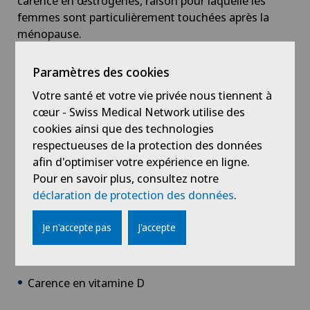
carence en œstrogènes, raison pour laquelle les
femmes sont particulièrement touchées après la
Cancer de la thyroïde (carcinome thyroïdien)
ménopause.
L’ostéoporose est aussi favorisée par les facteurs
Cancer du sein
Paramètres des cookies
suivants :
Votre santé et votre vie privée nous tiennent à
Cancer pelvien
Consommation d’alcool et tabagisme
cœur - Swiss Medical Network utilise des
cookies ainsi que des technologies
Absorption de boissons qui privent le corps de
Cardiologie
respectueuses de la protection des données
calcium, par exemple une grande consommation
afin d'optimiser votre expérience en ligne.
de thé ou de café
Pour en savoir plus, consultez notre
Cardiologie interventionnelle
Apport de calcium trop faible par l’alimentation (p.
déclaration de protection des données
.
ex. alimentation végane)
Cataracte
Je n'accepte pas
J'accepte
Manque d’exercice
Check-up
Sport de compétition extrême
Carence en vitamine D
Check-up pour femmes