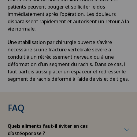
Chirurgie ophtalmique
patients peuvent bouger et solliciter le dos
immédiatement après l’opération. Les douleurs
Chirurgie orale
disparaissent rapidement et autorisent un retour à la
vie normale.
Chirurgie orthopédique
Une stabilisation par chirurgie ouverte s’avère
nécessaire si une fracture vertébrale sévère a
Chirurgie pédiatrique
conduit à un rétrécissement nerveux ou à une
déformation d’un segment du rachis. Dans ce cas, il
Chirurgie plastique
faut parfois aussi placer un espaceur et redresser le
segment de rachis déformé à l’aide de vis et de tiges.
Chirurgie thoracique
Chirurgie vasculaire
FAQ
Chirurgie veineuse
Quels aliments faut-il éviter en cas
Chirurgie viscérale
d’ostéoporose ?