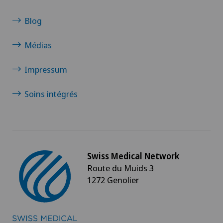
Diabétologie
Blog
DIAfit – Programme Diabète
Médias
Dislocation acromio-claviculaire
Impressum
Douleurs au talon
Soins intégrés
Douleurs musculosquelettiques
Drainage lymphatique
Swiss Medical Network
Dysfonctionnement érectile
Route du Muids 3
1272 Genolier
Echographie
Endocrinologie