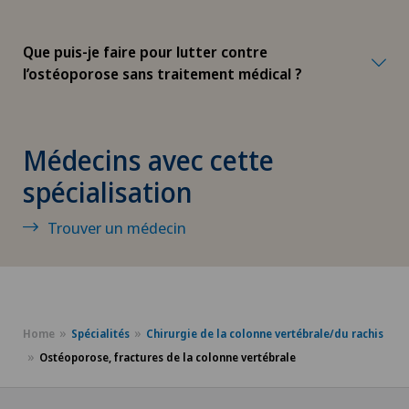
Coaching individuel / conseil en image
Que puis-je faire pour lutter contre
l’ostéoporose sans traitement médical ?
Coloproctologie
Conflit fémoro-acétabulaire
Médecins avec cette
spécialisation
Conseils nutritionnels
Trouver un médecin
Consultations ophtalmologiques
Courbure du pénis
Cynothérapie (thérapie canine)
Home
Spécialités
Chirurgie de la colonne vertébrale/du rachis
Ostéoporose, fractures de la colonne vertébrale
Da Vinci