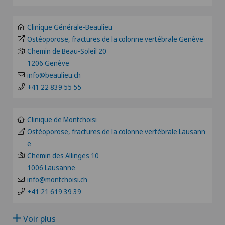
Anesthésiologie
Clinique Montbrillant
GE
Clinique Générale-Beaulieu
Angiographie
Ostéoporose, fractures de la colonne vertébrale Genève
Clinique Valmont
Chemin de Beau-Soleil 20
TI
1206 Genève
Angiologie
Hôpital de La Providence
info@beaulieu.ch
VS
+41 22 839 55 55
Appareillage médical personnalisé
Hôpital de Moutier
JU
Arthroscopie de l'épaule
Clinique de Montchoisi
Hôpital de Saint-Imier
Ostéoporose, fractures de la colonne vertébrale Lausann
VD
e
Arthroscopie genou
Patients internationaux
Chemin des Allinges 10
NE
1006 Lausanne
Arthrose
info@montchoisi.ch
Privatklinik Siloah
+41 21 619 39 39
Arthrose de la cheville
Schmerzklinik Basel
Voir plus