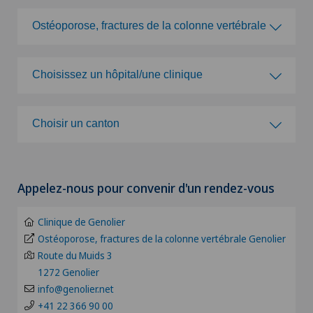
Ostéoporose, fractures de la colonne vertébrale
Choisissez une spécialité
Choisissez un hôpital/une clinique
Acromioplastie
Choisissez un hôpital/une clinique
Choisir un canton
Activité physique adaptée
Clinique de Genolier
Choisir un canton
Acupuncture
Appelez-nous pour convenir d'un rendez-vous
Clinique de Montchoisi
ZH
Allergologie et immunologie
Clinique de Genolier
Clinique de Valère
BE
Ostéoporose, fractures de la colonne vertébrale Genolier
Alter G
Route du Muids 3
Clinique Générale Ste-Anne
1272 Genolier
BS
Andrologie
info@genolier.net
Clinique Générale-Beaulieu
+41 22 366 90 00
FR