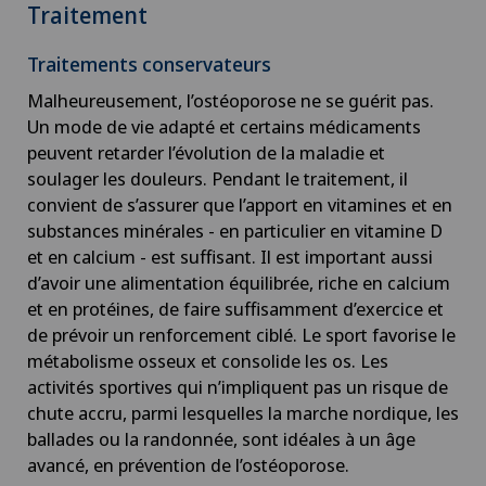
Chirurgie de la main
Traitement
Traitements conservateurs
Chirurgie de la rétine
Malheureusement, l’ostéoporose ne se guérit pas.
Un mode de vie adapté et certains médicaments
Chirurgie de la thyroïde (chirurgie
peuvent retarder l’évolution de la maladie et
endocrinienne)
soulager les douleurs. Pendant le traitement, il
convient de s’assurer que l’apport en vitamines et en
Chirurgie de l’épaule
substances minérales - en particulier en vitamine D
et en calcium - est suffisant. Il est important aussi
Chirurgie de l’intestin grêle
d’avoir une alimentation équilibrée, riche en calcium
et en protéines, de faire suffisamment d’exercice et
Chirurgie des paupières
de prévoir un renforcement ciblé. Le sport favorise le
métabolisme osseux et consolide les os. Les
activités sportives qui n’impliquent pas un risque de
Chirurgie du côlon
chute accru, parmi lesquelles la marche nordique, les
ballades ou la randonnée, sont idéales à un âge
Chirurgie du coude
avancé, en prévention de l’ostéoporose.