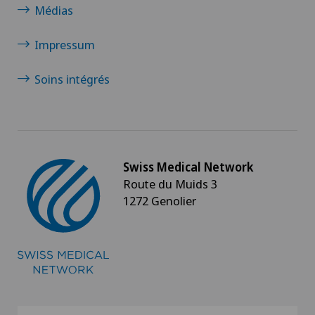
Médias
Cardiologie interventionnelle
Impressum
Cataracte
Soins intégrés
Check-up
Check-up pour femmes
Check-up pour les entreprises
Swiss Medical Network
Route du Muids 3
1272 Genolier
Check-up pour les sportifs
Chiropractie
Chirurgie aortique