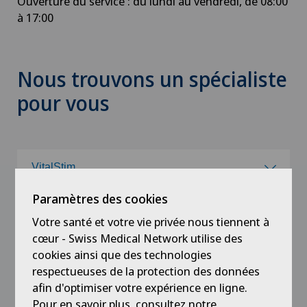
Ouverture du service : du lundi au vendredi, de 08:00
à 17:00
Nous trouvons un spécialiste
pour vous
VitalStim
Paramètres des cookies
Choisissez une spécialité
Choisissez un hôpital/une clinique
Votre santé et votre vie privée nous tiennent à
cœur - Swiss Medical Network utilise des
Acromioplastie
Choisissez un hôpital/une clinique
cookies ainsi que des technologies
Choisir un canton
respectueuses de la protection des données
Activité physique adaptée
afin d'optimiser votre expérience en ligne.
Clinique de Genolier
Choisir un canton
Pour en savoir plus, consultez notre